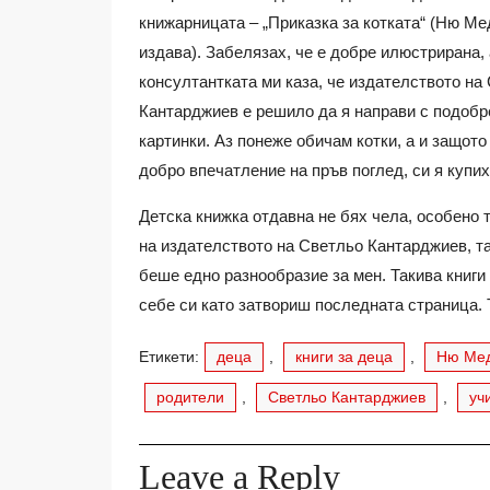
книжарницата – „Приказка за котката“ (Ню Ме
издава). Забелязах, че е добре илюстрирана, 
консултантката ми каза, че издателството на
Кантарджиев е решило да я направи с подобр
картинки. Аз понеже обичам котки, а и защото
добро впечатление на пръв поглед, си я купих 
Детска книжка отдавна не бях чела, особено т
на издателството на Светльо Кантарджиев, та
беше едно разнообразие за мен. Такива книги 
себе си като затвориш последната страница. 
Етикети:
деца
,
книги за деца
,
Ню Мед
родители
,
Светльо Кантарджиев
,
уч
Leave a Reply