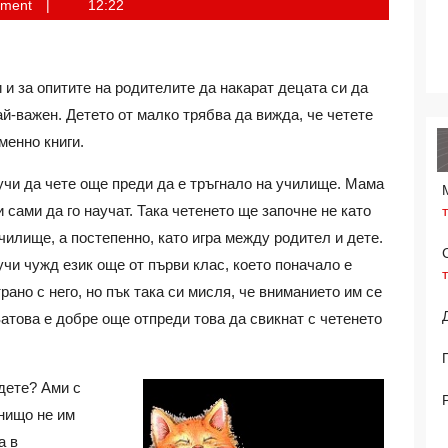
mment
12:22
 и за опитите на родителите да накарат децата си да
ай-важен. Детето от малко трябва да вижда, че четете
менно книги.
аучи да чете още преди да е тръгнало на училище. Мама
 сами да го научат. Така четенето ще започне не като
илище, а постепенно, като игра между родител и дете.
учи чужд език още от първи клас, което поначало е
ано с него, но пък така си мисля, че вниманието им се
атова е добре още отпреди това да свикнат с четенето
дете? Ами с
 нищо не им
а в