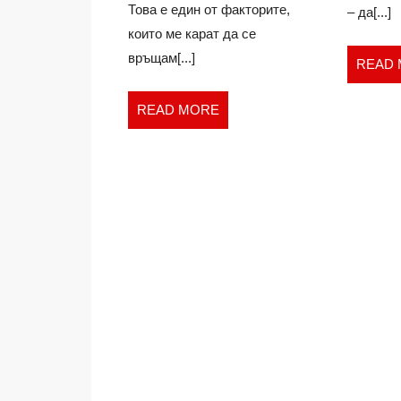
Това е един от факторите,
– да[...]
които ме карат да се
връщам[...]
READ
READ
READ MORE
MORE