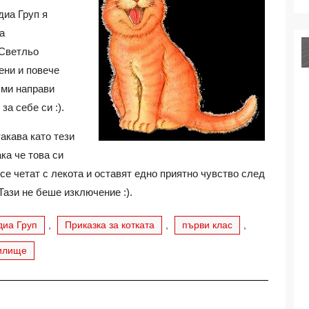
диа Груп я
а
 Светльо
ени и повече
 ми направи
за себе си :).
акава като тези
ка че това си
се четат с лекота и оставят едно приятно чувство след
Тази не беше изключение :).
иа Груп
,
Приказка за котката
,
първи клас
,
илище