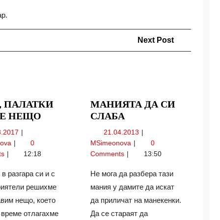
ар.
Next
Next Post
Post
, ПАЛАТКИ
МАНИЯТА ДА СИ
ЛЯТО,
МАНИЯТА
Е НЕЩО
СЛАБА
ПАЛАТКИ
ДА
14.08.2017
21.04.2013
8.2017
21.04.2013
И
СИ
Лято,
Манията
nova
0
MSimeonova
0
ОЩЕ
СЛАБА
палатки
да
ts
12:18
Comments
13:50
И
НЕЩО
и
си
още
слаба
 в разгара си и с
Не мога да разбера тази
нещо
риятели решихме
мания у дамите да искат
вим нещо, което
да приличат на манекенки.
 време отлагахме
Да се стараят да