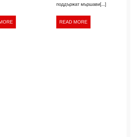
поддържат мършави[...]
READ
READ
 MORE
READ MORE
MORE
MORE