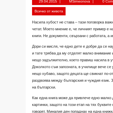
29.04.2015
MSimeonova
29.04.2015
MSimeonova
0 Co
Всичко от живота
Насила хубост не става – тази поговорка важи
четат. Моето мнение е, че личният пример е н
книги. Не документи, свързани с работата, а и
Дори си мисля, че едно дете е добре да се н
и тате трябва да му отделят малко внимание и
нещо задължително, което правиш насила в уч
Доколкото съм запозната, в училище вече се 
нещо хубаво, защото децата ще свикнат по-отр
раздвоява между българския и чуждия език. З
на български.
Как една книга може да привлече едно малко 
картинки, защото на този етап на тях буквите
говорят. Миналия ден попаднах на една книжк