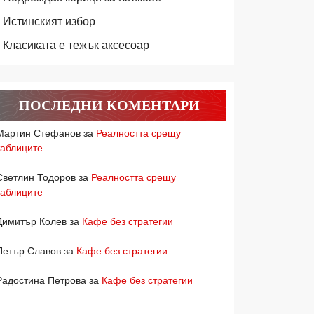
Истинският избор
Класиката е тежък аксесоар
ПОСЛЕДНИ КОМЕНТАРИ
Мартин Стефанов
за
Реалността срещу
таблиците
Светлин Тодоров
за
Реалността срещу
таблиците
Димитър Колев
за
Кафе без стратегии
Петър Славов
за
Кафе без стратегии
Радостина Петрова
за
Кафе без стратегии