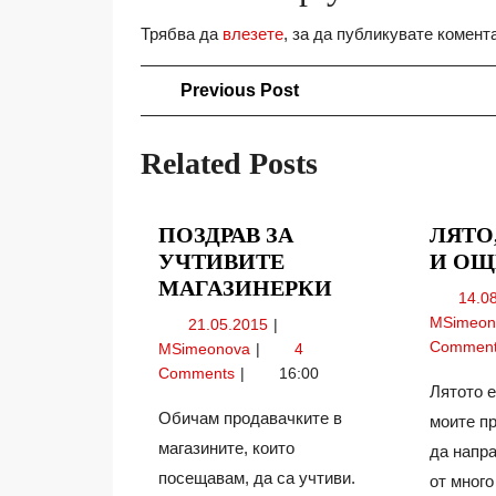
Трябва да
влезете
, за да публикувате комент
Навигация
Previous
Previous Post
Post
Related Posts
ПОЗДРАВ ЗА
ЛЯТО
УЧТИВИТЕ
И ОЩ
ПОЗДРАВ
МАГАЗИНЕРКИ
14.0
ЗА
21.05.2015
MSimeo
21.05.2015
УЧТИВИТЕ
Поздрав
Commen
MSimeonova
4
МАГАЗИНЕРК
за
Comments
16:00
Лятото е
учтивите
магазинерки
Обичам продавачките в
моите п
магазините, които
да напра
посещавам, да са учтиви.
от много