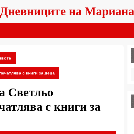
Дневниците на Мариан
ивота
ечатлява с книги за деца
а Светльо
атлява с книги за