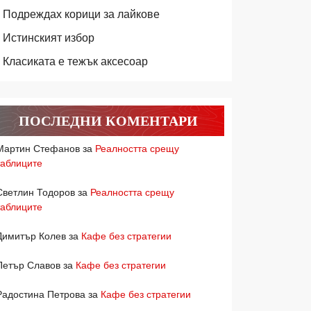
Подреждах корици за лайкове
Истинският избор
Класиката е тежък аксесоар
ПОСЛЕДНИ КОМЕНТАРИ
Мартин Стефанов
за
Реалността срещу
таблиците
Светлин Тодоров
за
Реалността срещу
таблиците
Димитър Колев
за
Кафе без стратегии
Петър Славов
за
Кафе без стратегии
Радостина Петрова
за
Кафе без стратегии