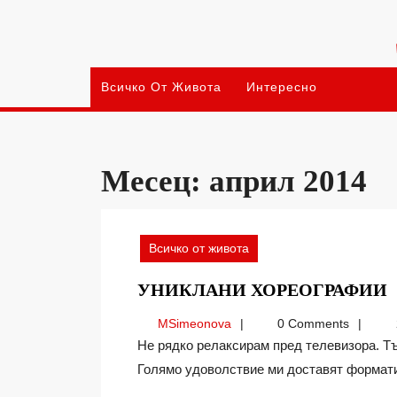
Skip
to
content
Всичко От Живота
Интересно
Месец:
април 2014
Всичко от живота
УНИКЛАНИ ХОРЕОГРАФИИ
MSimeonova
MSimeonova
0 Comments
Не рядко релаксирам пред телевизора. Търся за гледане нещо леко, романтично и красиво.
Голямо удоволствие ми доставят форматите