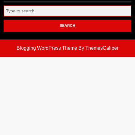
Search
for:
Blogging WordPress Theme
By ThemesCaliber