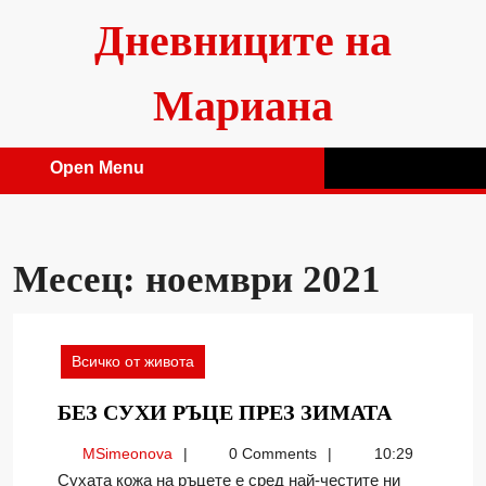
Skip
Дневниците на
to
content
Мариана
Open Menu
Open
Menu
Месец:
ноември 2021
Всичко от живота
БЕЗ
БЕЗ СУХИ РЪЦЕ ПРЕЗ ЗИМАТА
СУХИ
MSimeonova
MSimeonova
0 Comments
10:29
РЪЦЕ
Сухата кожа на ръцете е сред най-честите ни