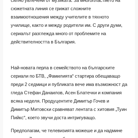
силно увлечени от музиката. За многопластието на
сюжетната линия се грижат сложните
взаимоотношения между учителите в тяхното
училище, както и между родители им. С други думи,
сериалът разглежда много от проблемите на
действителността в България.
Най-новата перла в семейството на българските
сериали по БТВ, „Фамилията“ стартира обещаващо
преди 2 седмици и публиката вече има възможност да
гледа Стефан Данаилов, Асен Блатечки и компания
всяка неделя. Продуцентите Димитър Гочев и
Димитър Митовски сравняват лентата с хитовия „Туин
Пийкс“, което звучи доста интригуващо.
Предполагам, че телевизията можеше и да надмине