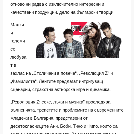
отново ни радва с изключително интересни и
качествени продукции, дело на български творци.
Малки
и
големи
се
любува
т в
захлас на „Столичани в повече“, „Революция Z” и
„Фамилията“. Лентите предлагат интригуващ
сценарий, страхотна актьорска игра и динамика.
„Революция Z: секс, лъжи и музика” проследява
вълненията, трепетите и проблемите на съвременните
младежи в България, представени от
десетокласниците Ани, Боби, Тино и Фипо, които са