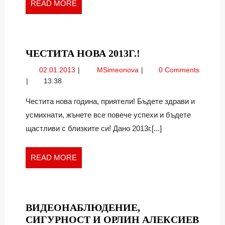
READ
READ MORE
MORE
ЧЕСТИТА
ЧЕСТИТА НОВА 2013Г.!
НОВА
02.01.2013
Честита
02.01.2013
MSimeonova
0 Comments
2013Г.!
нова
13:38
2013г.!
Честита нова година, приятели! Бъдете здрави и
усмихнати, жънете все повече успехи и бъдете
щастливи с близките си! Дано 2013г.[...]
READ
READ MORE
MORE
ВИДЕОНАБЛЮДЕНИЕ,
ВИД
СИГУРНОСТ И ОРЛИН АЛЕКСИЕВ