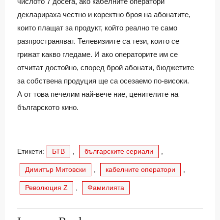
числото 7 досега, ако кабелните оператори
декларираха честно и коректно броя на абонатите,
които плащат за продукт, който реално те само
разпространяват. Телевизиите са тези, които се
грижат какво гледаме. И ако операторите им се
отчитат достойно, според брой абонати, бюджетите
за собствена продуция ще са осезаемо по-високи.
А от това печелим най-вече ние, ценителите на
българското кино.
Етикети:
БТВ
,
българските сериали
,
Димитър Митовски
,
кабелните оператори
,
Революция Z
,
Фамилията