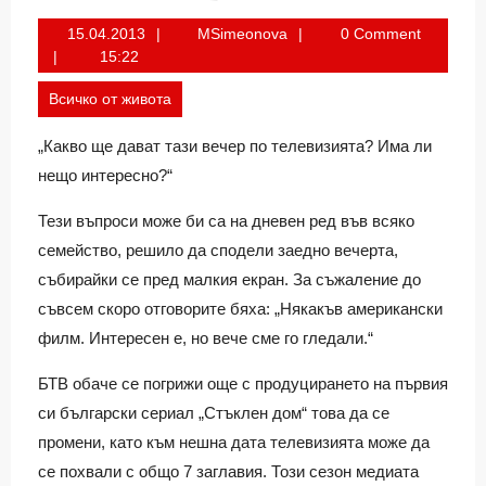
15.04.2013
MSimeonova
15.04.2013
MSimeonova
0 Comment
15:22
Всичко от живота
„Какво ще дават тази вечер по телевизията? Има ли
нещо интересно?“
Тези въпроси може би са на дневен ред във всяко
семейство, решило да сподели заедно вечерта,
събирайки се пред малкия екран. За съжаление до
съвсем скоро отговорите бяха: „Някакъв американски
филм. Интересен е, но вече сме го гледали.“
БТВ обаче се погрижи още с продуцирането на първия
си български сериал „Стъклен дом“ това да се
промени, като към нешна дата телевизията може да
се похвали с общо 7 заглавия. Този сезон медиата