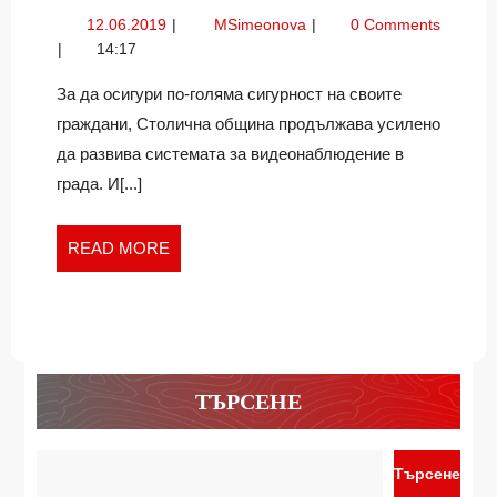
СИГ
12.06.2019
Видеонаблюдение,
12.06.2019
MSimeonova
0 Comments
И
сигурност
14:17
ОРЛ
и
АЛЕ
Орлин
За да осигури по-голяма сигурност на своите
Алексиев
граждани, Столична община продължава усилено
да развива системата за видеонаблюдение в
града. И[...]
READ
READ MORE
MORE
ТЪРСЕНЕ
Търсене