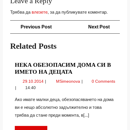
Leave a Reply
Трябва да
влезете
, за да публикувате коментар.
Навигация
Previous
Next
Previous Post
Next Post
Post
Post
Related Posts
НЕКА ОБЕЗОПАСИМ ДОМА СИ В
НЕКА
ИМЕТО НА ДЕЦАТА
ОБЕЗОПАСИМ
29.10.2014
Нека
29.10.2014
MSimeonova
0 Comments
ДОМА
обезопасим
14:40
СИ
дома
В
си
Ако имате малки деца, обезопасяването на дома
в
ИМЕТО
ви е нещо абсолютно задължително и това
името
НА
трябва да стане преди момента, в[...]
на
ДЕЦАТА
децата