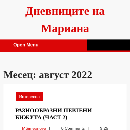
Skip
Дневниците на
to
content
Мариана
Open Menu
Open
Menu
Месец:
август 2022
Интересно
РАЗНООБРАЗНИ ПЕРЛЕНИ
РАЗНООБРАЗНИ
БИЖУТА (ЧАСТ 2)
ПЕРЛЕНИ
MSimeonova
MSimeonova
0 Comments
9:25