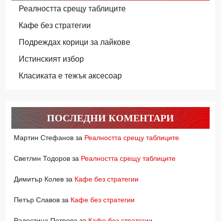
Реалността срещу таблиците
Кафе без стратегии
Подреждах корици за лайкове
Истинският избор
Класиката е тежък аксесоар
ПОСЛЕДНИ КОМЕНТАРИ
Мартин Стефанов
за
Реалността срещу таблиците
Светлин Тодоров
за
Реалността срещу таблиците
Димитър Колев
за
Кафе без стратегии
Петър Славов
за
Кафе без стратегии
Радостина Петрова
за
Кафе без стратегии