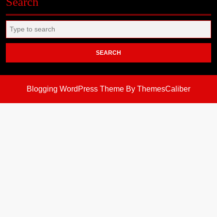
Search
Search
for:
Blogging WordPress Theme
By ThemesCaliber