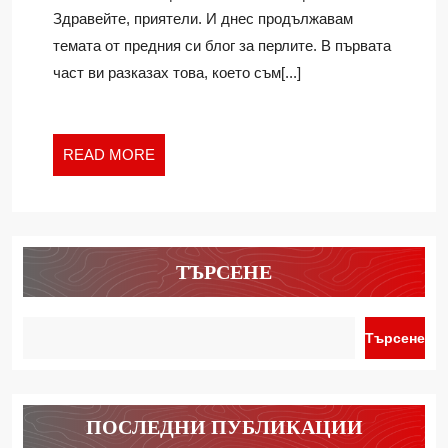
БИЖУТА
Здравейте, приятели. И днес продължавам
(ЧАСТ
темата от предния си блог за перлите. В първата
2)
част ви разказах това, което съм[...]
READ
READ MORE
MORE
ТЪРСЕНЕ
Търсене
ПОСЛЕДНИ ПУБЛИКАЦИИ