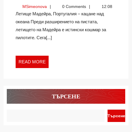
ПРЕДИЗВИКА
MSimeonova
MSimeonova
0 Comments
12:08
ЛЕТИЩА
Летище Мадейра, Португалия – кацане над
В
океана Преди разширението на пистата,
СВЕТА
летището на Мадейра е истински кошмар за
–
КЪДЕТО
пилотите. Сега[...]
КАЦАНЕТО
Е
ИСТИНСКО
READ
READ MORE
ПРИКЛЮЧЕН
MORE
2)
ТЪРСЕНЕ
Търсене