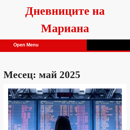
Skip
Дневниците на
to
content
Мариана
Open Menu
Open
Menu
Месец:
май 2025