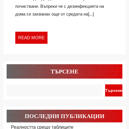
почистване. Въпреки че с дезинфекцията на
дома се захванах още от средата на[...]
READ
READ MORE
MORE
ТЪРСЕНЕ
Търсене
ПОСЛЕДНИ ПУБЛИКАЦИИ
Реалността срещу таблиците