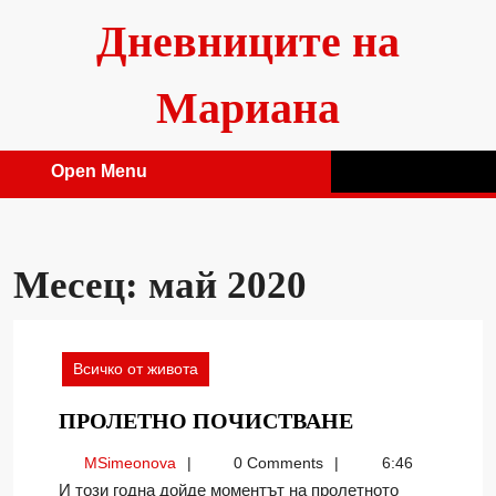
Skip
Дневниците на
to
content
Мариана
Open Menu
Open
Menu
Месец:
май 2020
Всичко от живота
ПРОЛЕТНО
ПРОЛЕТНО ПОЧИСТВАНЕ
ПОЧИСТВА
MSimeonova
MSimeonova
0 Comments
6:46
И този годна дойде моментът на пролетното