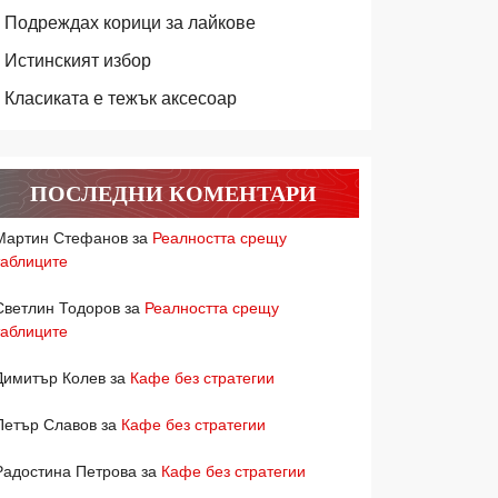
Подреждах корици за лайкове
Истинският избор
Класиката е тежък аксесоар
ПОСЛЕДНИ КОМЕНТАРИ
Мартин Стефанов
за
Реалността срещу
таблиците
Светлин Тодоров
за
Реалността срещу
таблиците
Димитър Колев
за
Кафе без стратегии
Петър Славов
за
Кафе без стратегии
Радостина Петрова
за
Кафе без стратегии