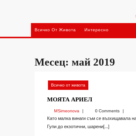
Skip
to
content
Всичко От Живота
Интересно
Месец:
май 2019
Всичко от живота
МОЯТА
МОЯТА АРИЕЛ
АРИЕЛ
MSimeonova
MSimeonova
0 Comments
Като малка винаги съм се възхищавала на огромните аквариуми пълни с какви ли не рибки, от
Гупи до екзотични, шарени[...]