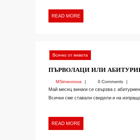
READ
READ MORE
MORE
Всичко от живота
ПЪРВОЛАЦИ ИЛИ АБИТУРИ
MSimeonova
MSimeonova
0 Comments
Май месец винаги се свързва с абитуриенски балове или завършването на първи клас.
Всички сме ставали свидели и на изпращан
READ
READ MORE
MORE