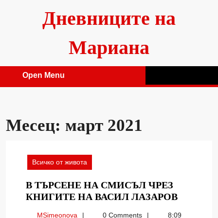
Skip
Дневниците на
to
content
Мариана
Open Menu
Open
Menu
Месец:
март 2021
Всичко от живота
В ТЪРСЕНЕ НА СМИСЪЛ ЧРЕЗ
В
КНИГИТЕ НА ВАСИЛ ЛАЗАРОВ
ТЪРСЕН
MSimeonova
MSimeonova
0 Comments
8:09