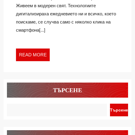
НА
Живеем в модерен свят. Технологиите
СМИСЪ
дигитализираха ежедневието ни и всичко, което
ЧРЕЗ
поискаме, се случва само с няколко клика на
КНИГИ
НА
смартфона[...]
ВАСИЛ
ЛАЗАРО
READ
READ MORE
MORE
ТЪРСЕНЕ
Търсене