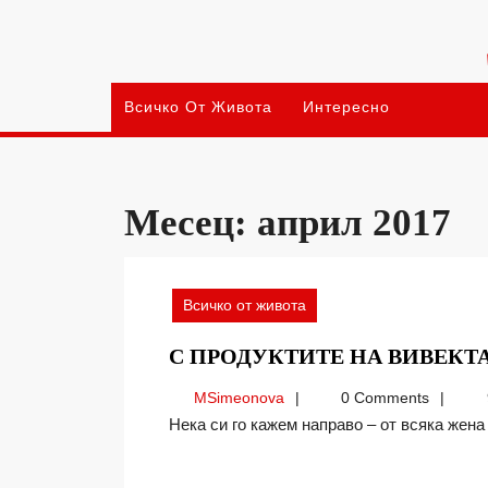
Skip
to
content
Всичко От Живота
Интересно
Месец:
април 2017
Всичко от живота
С ПРОДУКТИТЕ НА ВИВЕКТ
MSimeonova
MSimeonova
0 Comments
Нека си го кажем направо – от всяка жена 