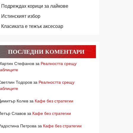
Подреждах корици за лайкове
Истинският избор
Класиката е тежък аксесоар
ПОСЛЕДНИ КОМЕНТАРИ
Мартин Стефанов
за
Реалността срещу
таблиците
Светлин Тодоров
за
Реалността срещу
таблиците
Димитър Колев
за
Кафе без стратегии
Петър Славов
за
Кафе без стратегии
Радостина Петрова
за
Кафе без стратегии