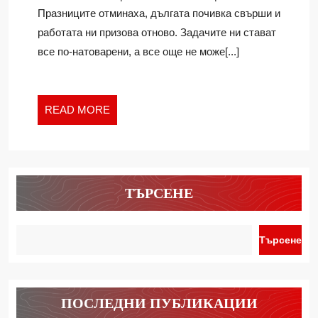
НА
Празниците отминаха, дългата почивка свърши и
РАБОТА
работата ни призова отново. Задачите ни стават
все по-натоварени, а все още не може[...]
READ
READ MORE
MORE
ТЪРСЕНЕ
Търсене
ПОСЛЕДНИ ПУБЛИКАЦИИ