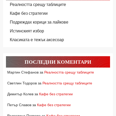
Реалността срещу таблиците
Кафе без стратегии
Подреждах корици за лайкове
Истинският избор
Класиката е тежък аксесоар
ПОСЛЕДНИ КОМЕНТАРИ
Мартин Стефанов
за
Реалността срещу таблиците
Светлин Тодоров
за
Реалността срещу таблиците
Димитър Колев
за
Кафе без стратегии
Петър Славов
за
Кафе без стратегии
Радостина Петрова
за
Кафе без стратегии