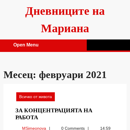
Skip
Дневниците на
to
content
Мариана
Open Menu
Open
Menu
Месец:
февруари 2021
Всичко от живота
ЗА КОНЦЕНТРАЦИЯТА НА
ЗА
РАБОТА
КОНЦЕНТРАЦИЯТА
MSimeonova
MSimeonova
0 Comments
14:59