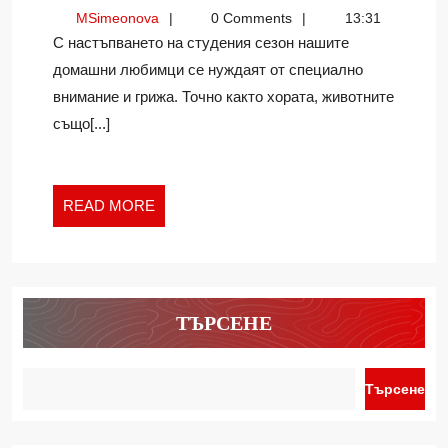
ЛЮБИМЦИ
MSimeonova
MSimeonova
0 Comments
13:31
ПРЕЗ
С настъпването на студения сезон нашите
СТУДЕНИЯ
домашни любимци се нуждаят от специално
СЕЗОН:
внимание и грижа. Точно както хората, животните
КАК
ДА
също[...]
СЕ
ГРИЖИМ
ЗА
READ
READ MORE
ТЯХ?
MORE
ТЪРСЕНЕ
Търсене