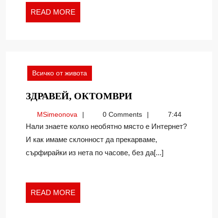
READ
READ MORE
MORE
Всичко от живота
ЗДРАВЕЙ,
ЗДРАВЕЙ, ОКТОМВРИ
ОКТОМВРИ
MSimeonova
MSimeonova
0 Comments
7:44
Нали знаете колко необятно място е Интернет?
И как имаме склонност да прекарваме,
сърфирайки из нета по часове, без да[...]
READ
READ MORE
MORE