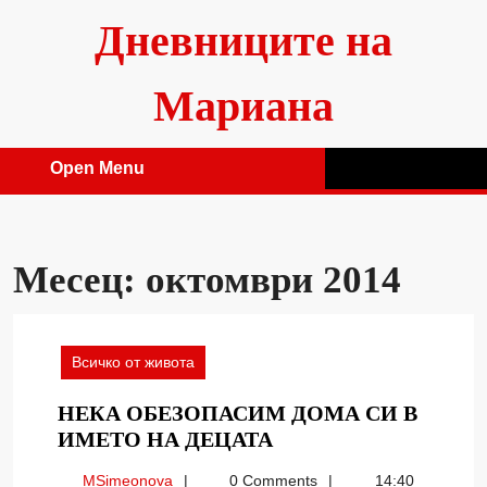
Skip
Дневниците на
to
content
Мариана
Open Menu
Open
Menu
Месец:
октомври 2014
Всичко от живота
НЕКА ОБЕЗОПАСИМ ДОМА СИ В
НЕКА
ИМЕТО НА ДЕЦАТА
ОБЕЗОПАСИМ
MSimeonova
MSimeonova
0 Comments
14:40