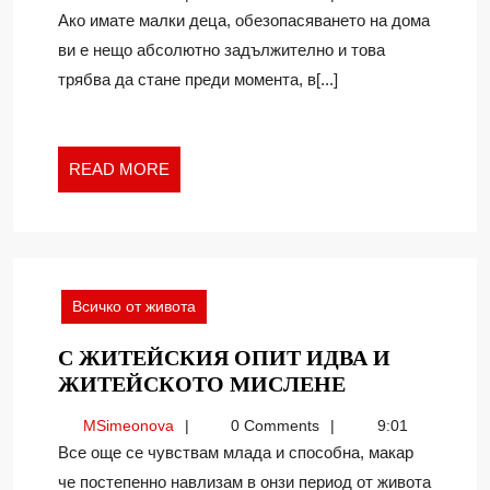
ДОМА
Ако имате малки деца, обезопасяването на дома
СИ
ви е нещо абсолютно задължително и това
В
трябва да стане преди момента, в[...]
ИМЕТО
НА
ДЕЦАТА
READ
READ MORE
MORE
Всичко от живота
С ЖИТЕЙСКИЯ ОПИТ ИДВА И
С
ЖИТЕЙСКОТО МИСЛЕНЕ
ЖИТЕЙСКИ
MSimeonova
MSimeonova
0 Comments
9:01
ОПИТ
Все още се чувствам млада и способна, макар
ИДВА
че постепенно навлизам в онзи период от живота
И