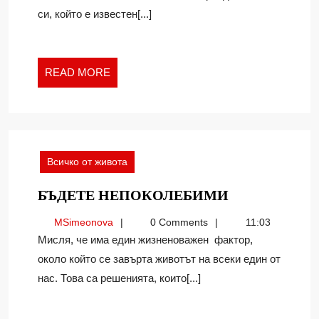
си, който е известен[...]
ЖИТЕЙСКО
МИСЛЕНЕ
READ
READ MORE
MORE
Всичко от живота
БЪДЕТЕ
БЪДЕТЕ НЕПОКОЛЕБИМИ
НЕПОКОЛЕ
MSimeonova
MSimeonova
0 Comments
11:03
Мисля, че има един жизненоважен фактор,
около който се завърта животът на всеки един от
нас. Това са решенията, които[...]