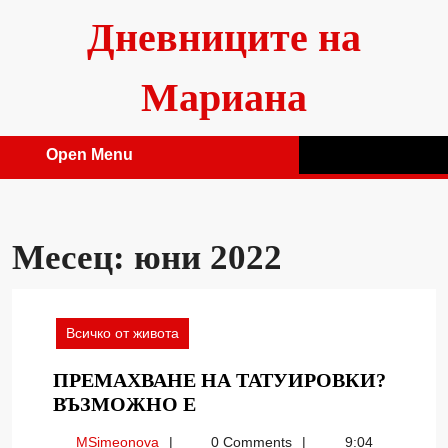
Skip
Дневниците на
to
content
Мариана
Open Menu
Open
Menu
Месец:
юни 2022
Всичко от живота
ПРЕМАХВАНЕ НА ТАТУИРОВКИ?
ПРЕМАХВАНЕ
ВЪЗМОЖНО Е
НА
MSimeonova
MSimeonova
0 Comments
9:04