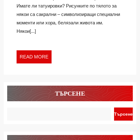
ТАТУИРОВКИ?
Имате ли татуировки? Рисунките по тялото за
ВЪЗМОЖНО
някои са сакрални – символизиращи специални
Е
моменти или хора, белязали живота им.
Някои[...]
READ
READ MORE
MORE
ТЪРСЕНЕ
Търсене