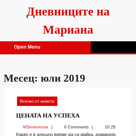
Skip
Дневниците на
to
content
Мариана
Open Menu
Open
Menu
Месец:
юли 2019
Всичко от живота
ЦЕНАТА
ЦЕНАТА НА УСПЕХА
НА
MSimeonova
MSimeonova
0 Comments
10:25
УСПЕХА
Какво е в днешно време да си майка, домакиня,