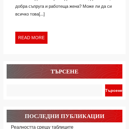
добра съпруга и работеща жена? Може ли да си
всичко това[...]
READ
READ MORE
MORE
ТЪРСЕНЕ
Търсене
ПОСЛЕДНИ ПУБЛИКАЦИИ
Реалността срещу таблиците