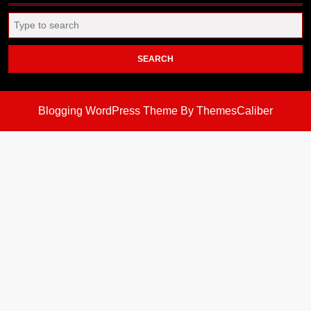
Search
for:
Blogging WordPress Theme
By ThemesCaliber