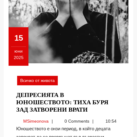
15
юни
2025
15.06.2025
Всичко от живота
ДЕПРЕСИЯТА В
ЮНОШЕСТВОТО: ТИХА БУРЯ
ДЕПРЕСИЯТА
ЗАД ЗАТВОРЕНИ ВРАТИ
В
MSimeonova
MSimeonova
0 Comments
10:54
ЮНОШЕСТВОТ
Юношеството е онзи период, в който децата
ТИХА
започват да се превръщат във възрастни –