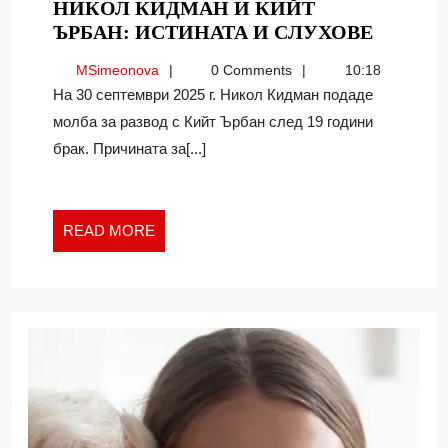
НИКОЛ КИДМАН И КИЙТ
ЗАД
ЪРБАН: ИСТИНАТА И СЛУХОВЕ
КУЛИС
MSimeonova
MSimeonova
0 Comments
10:18
НА
На 30 септември 2025 г. Никол Кидман подаде
РАЗВО
молба за развод с Кийт Ърбан след 19 години
НА
брак. Причината за[...]
НИКО
КИДМ
И
КИЙТ
READ
READ MORE
ЪРБАН
MORE
ИСТИН
И
СЛУХО