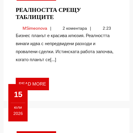
РЕАЛНОСТТА СРЕЩУ
РЕАЛНОСТТА
ТАБЛИЦИТЕ
СРЕЩУ
MSimeonova
MSimeonova
2 коментара
2:23
ТАБЛИЦИТЕ
Бизнес планът е красива илюзия. Реалността
винаги идва с непредвидени разходи и
провалени сделки. Истинската работа започва,
когато планът се[...]
READ
READ MORE
MORE
15
юли
2026
15.07.2026