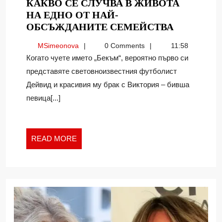
КАКВО СЕ СЛУЧВА В ЖИВОТА
НА ЕДНО ОТ НАЙ-
ДРАМАТА
ОБСЪЖДАНИТЕ СЕМЕЙСТВА
С
MSimeonova
MSimeonova
0 Comments
11:58
БРУКЛИ
Когато чуете името „Бекъм“, вероятно първо си
БЕКЪМ:
представяте световноизвестния футболист
КАКВО
Дейвид и красивия му брак с Виктория – бивша
СЕ
СЛУЧВА
певица[...]
В
ЖИВОТА
НА
READ
READ MORE
ЕДНО
MORE
ОТ
НАЙ-
ОБСЪЖД
СЕМЕЙС