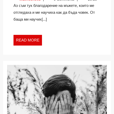
МЪЖЕТЕ
Аз съм тук благодарение на мъжете, които ме
В
отгледаха и ме научиха как да бъда човек. От
МОЯ
баща ми научих[...]
ЖИВОТ
READ
READ MORE
MORE