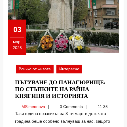
03
мар.
2025
03.03.2025
Всичко от живота
Интересно
ПЪТУВАНЕ ДО ПАНАГЮРИЩЕ:
ПО СТЪПКИТЕ НА РАЙНА
ПЪТУВАНЕ
КНЯГИНЯ И ИСТОРИЯТА
ДО
MSimeonova
MSimeonova
0 Comments
11:35
ПАНАГЮРИЩ
Тази година празникът за 3-ти март в детската
ПО
градина беше особено вълнуващ за нас, защото
СТЪПКИТЕ