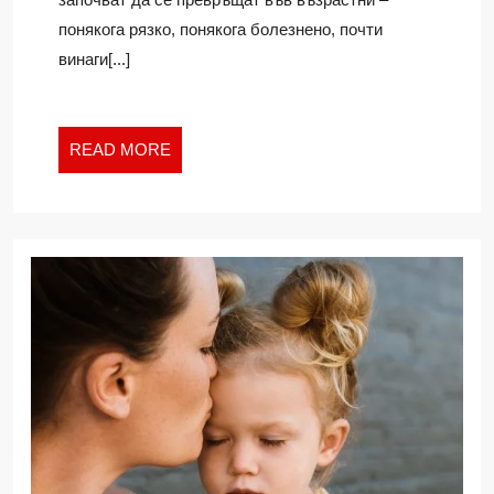
БУРЯ
понякога рязко, понякога болезнено, почти
ЗАД
ЗАТВОРЕНИ
винаги[...]
ВРАТИ
READ
READ MORE
MORE