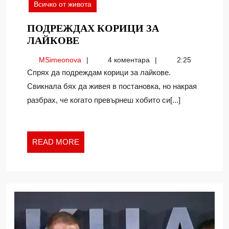
Всичко от живота
ПОДРЕЖДАХ КОРИЦИ ЗА
ПОДРЕЖДАХ
ЛАЙКОВЕ
КОРИЦИ
MSimeonova
MSimeonova
4 коментара
2:25
ЗА
Спрях да подреждам корици за лайкове.
ЛАЙКОВЕ
Свикнала бях да живея в постановка, но накрая
разбрах, че когато превърнеш хобито си[...]
READ
READ MORE
MORE