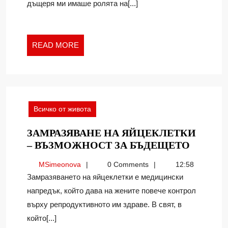
дъщеря ми имаше ролята на[...]
НА
РАЙНА
КНЯГИНЯ
И
READ
READ MORE
ИСТОРИЯТА
MORE
Всичко от живота
ЗАМРАЗЯВАНЕ НА ЯЙЦЕКЛЕТКИ
ЗАМРА
– ВЪЗМОЖНОСТ ЗА БЪДЕЩЕТО
НА
MSimeonova
MSimeonova
0 Comments
12:58
ЯЙЦЕК
Замразяването на яйцеклетки е медицински
–
напредък, който дава на жените повече контрол
ВЪЗМО
върху репродуктивното им здраве. В свят, в
ЗА
БЪДЕЩ
който[...]