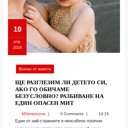
19
апр.
2025
19.04.2025
Всичко от живота
ЩЕ РАЗГЛЕЗИМ ЛИ ДЕТЕТО СИ,
АКО ГО ОБИЧАМЕ
БЕЗУСЛОВНО? РАЗБИВАНЕ НА
ЩЕ
ЕДИН ОПАСЕН МИТ
РАЗГЛЕЗИМ
MSimeonova
MSimeonova
0 Comments
14:15
ЛИ
Един от най-странните и неособено логични
ДЕТЕТО