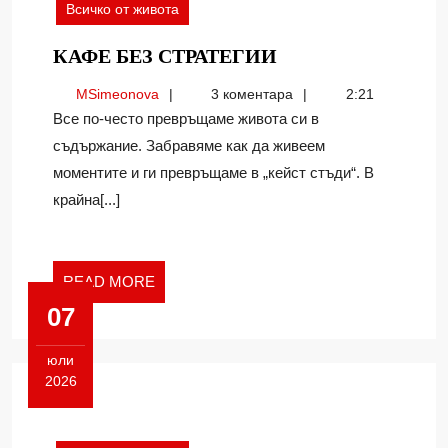
Всичко от живота
КАФЕ
КАФЕ БЕЗ СТРАТЕГИИ
БЕЗ
MSimeonova
MSimeonova
3 коментара
2:21
СТРАТЕГИИ
Все по-често превръщаме живота си в
съдържание. Забравяме как да живеем
моментите и ги превръщаме в „кейст стъди“. В
крайна[...]
READ
READ MORE
MORE
07
юли
2026
07.07.2026