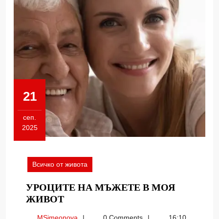
21
сеп.
2025
21.09.2025
Всичко от живота
УРОЦИТЕ НА МЪЖЕТЕ В МОЯ
УРОЦИТЕ
ЖИВОТ
НА
MSimeonova
MSimeonova
0 Comments
16:10