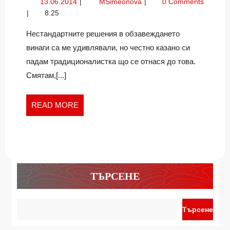
13.06.2014
За
13.06.2014
MSimeonova
0 Comments
УЮТ
живот,
8:25
И
уют
ТОПЛОТА
и
Нестандартните решения в обзавеждането
топлота
винаги са ме удивлявали, но честно казано си
падам традиционалистка що се отнася до това.
Смятам,[...]
READ
READ MORE
MORE
ТЪРСЕНЕ
Търсене