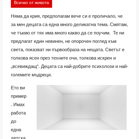
Всичко от живота
Няма да крия, предполагам вече си е проличало, че
за мен децата са една много деликатна тема. Смятам,
че тъкмо от тях има много какво да се поучим. Те ни
предлагат един невинен, не опорочен поглед към
света, показват ни първообраза на нещата. Светът е
толкова ясен през техните очи, толкова искрен и
„всевиждащ“. Децата са най-добрите психолози и най-
големите мъдреци.
Ето ви
пример
. Имах
работа
до
една
детска