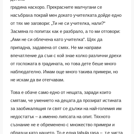
градина наскоро. Прекрасните малчугани се
насъбраха покрай мен докато учителката дойде едно
от тях ме заговори: „Ти не си учителка, нали?“
Засмяна го попитах как е разбрало, а то ми отговори:
„Ами не си облечена като учителка“. Щях да
припадна, задавена от смях. Не ми направи
впечатление да съм с кой знае колко различни дрехи
от госпожата в градината, но това дете беше много
наблюдателно. Имам още много такива примери, но
не искам да ви отегчавам.
Това е обаче само едно от нещата, заради които
смятам, че умението на децата да прозират истината
за заобикалящия ги свят се дължи на най-големия им
недостатък – а именно липсата на опит. Тяхното
съзнание не е обременено с множество примери и
образци като нашето. То е една tabula rasa – т.е чиста