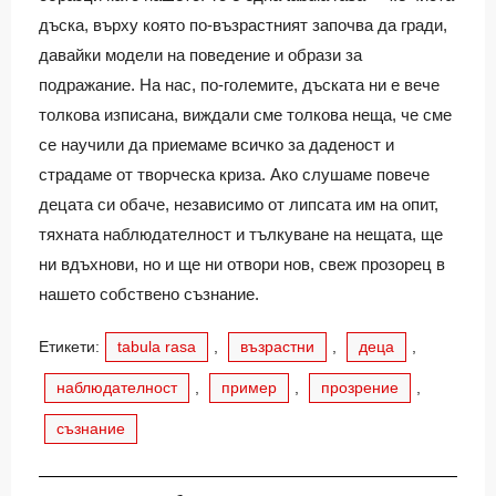
дъска, върху която по-възрастният започва да гради,
давайки модели на поведение и образи за
подражание. На нас, по-големите, дъската ни е вече
толкова изписана, виждали сме толкова неща, че сме
се научили да приемаме всичко за даденост и
страдаме от творческа криза. Ако слушаме повече
децата си обаче, независимо от липсата им на опит,
тяхната наблюдателност и тълкуване на нещата, ще
ни вдъхнови, но и ще ни отвори нов, свеж прозорец в
нашето собствено съзнание.
Етикети:
tabula rasa
,
възрастни
,
деца
,
наблюдателност
,
пример
,
прозрение
,
съзнание