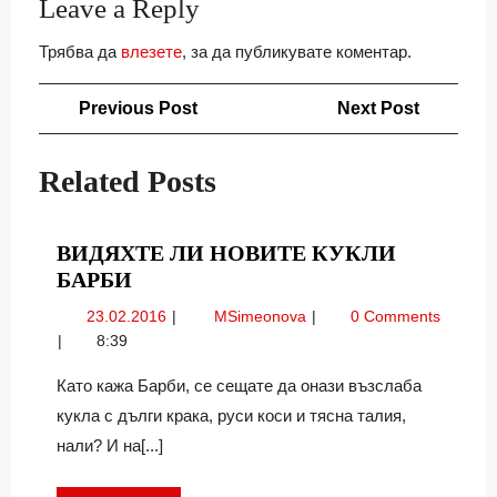
Leave a Reply
Трябва да
влезете
, за да публикувате коментар.
Навигация
Previous
Next
Previous Post
Next Post
Post
Post
Related Posts
ВИДЯХТЕ ЛИ НОВИТЕ КУКЛИ
ВИДЯХТЕ
БАРБИ
ЛИ
23.02.2016
Видяхте
23.02.2016
MSimeonova
0 Comments
НОВИТЕ
ли
8:39
КУКЛИ
новите
БАРБИ
кукли
Като кажа Барби, се сещате да онази възслаба
Барби
кукла с дълги крака, руси коси и тясна талия,
нали? И на[...]