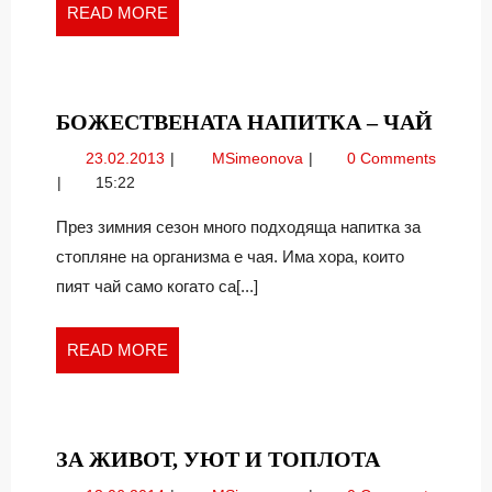
READ
READ MORE
MORE
БОЖ
БОЖЕСТВЕНАТА НАПИТКА – ЧАЙ
НАП
23.02.2013
Божествената
23.02.2013
MSimeonova
0 Comments
–
напитка
15:22
ЧАЙ
–
чай
През зимния сезон много подходяща напитка за
стопляне на организма е чая. Има хора, които
пият чай само когато са[...]
READ
READ MORE
MORE
ЗА
ЗА ЖИВОТ, УЮТ И ТОПЛОТА
ЖИВОТ,