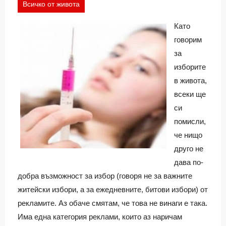
Всичко от живота
Като
говорим
за
изборите
в живота,
всеки ще
си
помисли,
че нищо
друго не
дава по-
добра възможност за избор (говоря не за важните
житейски избори, а за ежедневните, битови избори) от
рекламите. Аз обаче смятам, че това не винаги е така.
Има една категория реклами, които аз наричам