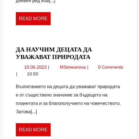
дневен ред във[...]
БТВ
READ
READ MORE
MORE
ДА НАУЧИМ ДЕЦАТА ДА
ДА
УВАЖАВАТ ПРИРОДАТА
НАУЧИМ
10.06.2023
Да
10.06.2023
MSimeonova
0 Comments
ДЕЦАТА
научим
10:50
ДА
децата
УВАЖАВАТ
да
Възпитанието на децата да уважават природата
уважават
ПРИРОДАТА
е от съществено значение за бъдещето на
природата
планетата и за благополучието на човечеството.
Затова[...]
READ
READ MORE
MORE