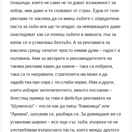
плашещи, които не само не ти дават възможност за
избор, ами даже и те сковават от страх. Една от тези
реклами те заклева да си миеш зъбите с определена
паста за зъби или ще ти опадат, за невярващите даже
онагледяват как си плюеш зъбите в мивката, пък за
капак се и усмихваш беззъбо. А за рекламата за
ваксина срещу хепатит просто нямам думи – гадост и
половина. Ами за авторите и рекламодателите на
такива реклами какво да кажем – така са избрали,
така са го направили, стратегията им може и да
задейства при хора с по-слаби нерви. Има и други,
които избират интелигентното, мекото послание –
блестящ пример за това е фейсбук рекламата на
“Шуменско” – после как да пиеш “Каменица” или
“Ариана”, шегувам се, разбира се. За довиждане ви се
усмихвам широко – все още със зъби, въпреки че не
употребявам въпросната паста, която между другото