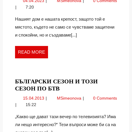
04.04.2023
Домовете
04.04.2023
MSimeonova
0 Comments
БЪДЕЩЕ:
в
7:20
УМНИ
бъдеще:
И
умни
Нашият дом е нашата крепост, защото той е
и
…?
мястото, където не само се чувстваме защитени
…?
и спокойни, но и създаваме[...]
READ
READ MORE
MORE
БЪЛГАРСКИ СЕЗОН И ТОЗИ
БЪЛГАРСКИ
СЕЗОН ПО БТВ
СЕЗОН
15.04.2013
Български
15.04.2013
MSimeonova
0 Comments
И
сезон
15:22
ТОЗИ
и
СЕЗОН
този
„Какво ще дават тази вечер по телевизията? Има
сезон
ПО
ли нещо интересно?“ Тези въпроси може би са на
по
БТВ