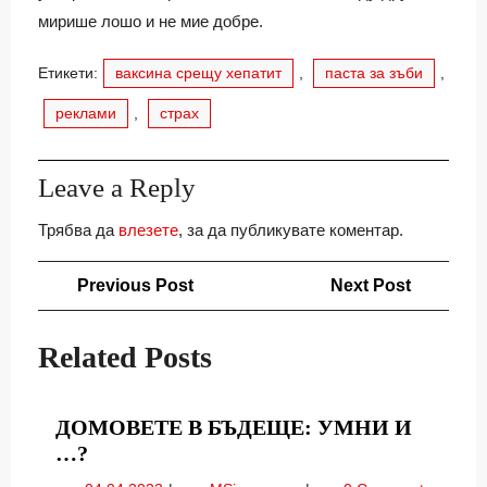
мирише лошо и не мие добре.
Етикети:
ваксина срещу хепатит
,
паста за зъби
,
реклами
,
страх
Leave a Reply
Трябва да
влезете
, за да публикувате коментар.
Навигация
Previous
Next
Previous Post
Next Post
Post
Post
Related Posts
ДОМОВЕТЕ В БЪДЕЩЕ: УМНИ И
ДОМОВЕТЕ
…?
В