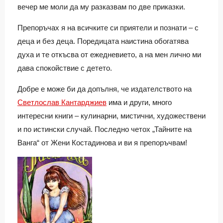
вечер ме моли да му разказвам по две приказки.
Препоръчах я на всичките си приятели и познати – с
деца и без деца. Поредицата наистина обогатява
духа и те откъсва от ежедневието, а на мен лично ми
дава спокойствие с детето.
Добре е може би да допълня, че издателството на
Светлослав Кантарджиев
има и други, много
интересни книги – кулинарни, мистични, художествени
и по истински случай. Последно четох „Тайните на
Ванга“ от Жени Костадинова и ви я препоръчвам!