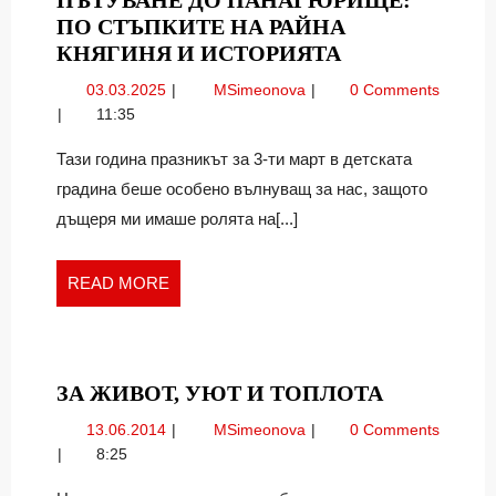
ПЪТУВАНЕ ДО ПАНАГЮРИЩЕ:
ПО СТЪПКИТЕ НА РАЙНА
ПЪТУВАНЕ
КНЯГИНЯ И ИСТОРИЯТА
ДО
03.03.2025
Пътуване
03.03.2025
MSimeonova
0 Comments
ПАНАГЮРИЩ
до
11:35
ПО
Панагюрище:
СТЪПКИТЕ
По
Тази година празникът за 3-ти март в детската
стъпките
НА
градина беше особено вълнуващ за нас, защото
на
РАЙНА
дъщеря ми имаше ролята на[...]
Райна
КНЯГИНЯ
Княгиня
И
и
READ
READ MORE
ИСТОРИЯТА
историята
MORE
ЗА
ЗА ЖИВОТ, УЮТ И ТОПЛОТА
ЖИВОТ,
13.06.2014
За
13.06.2014
MSimeonova
0 Comments
УЮТ
живот,
8:25
И
уют