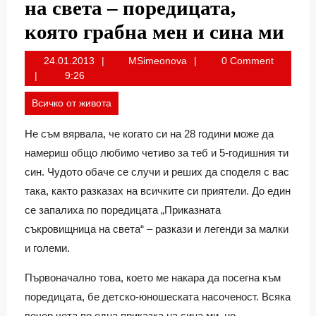
на света – поредицата,
която грабна мен и сина ми
24.01.2013
MSimeonova
24.01.2013
MSimeonova
0 Comment
9:26
Всичко от живота
Не съм вярвала, че когато си на 28 години може да
намериш общо любимо четиво за теб и 5-годишния ти
син. Чудото обаче се случи и реших да споделя с вас
така, както разказах на всичките си приятели. До един
се запалиха по поредицата „Приказната
съкровищница на света“ – разкази и легенди за малки
и големи.
Първоначално това, което ме накара да посегна към
поредицата, бе детско-юношеската насоченост. Всяка
вечер чета по една приказка на сина ми, но