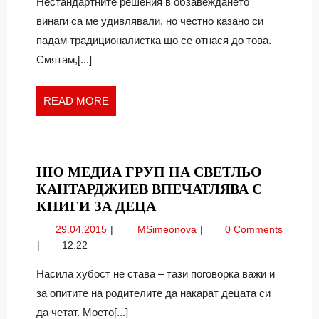
ТОПЛОТА
и
Нестандартните решения в обзавеждането
топлота
винаги са ме удивлявали, но честно казано си
падам традиционалистка що се отнася до това.
Смятам,[...]
READ
READ MORE
MORE
НЮ МЕДИА ГРУП НА СВЕТЛЬО
КАНТАРДЖИЕВ ВПЕЧАТЛЯВА С
НЮ
КНИГИ ЗА ДЕЦА
МЕДИА
29.04.2015
Ню
29.04.2015
MSimeonova
0 Comments
ГРУП
Медиа
12:22
НА
Груп
СВЕТЛЬО
на
Насила хубост не става – тази поговорка важи и
Светльо
КАНТАРДЖИЕВ
за опитите на родителите да накарат децата си
Кантарджиев
ВПЕЧАТЛЯВА
да четат. Моето[...]
впечатлява