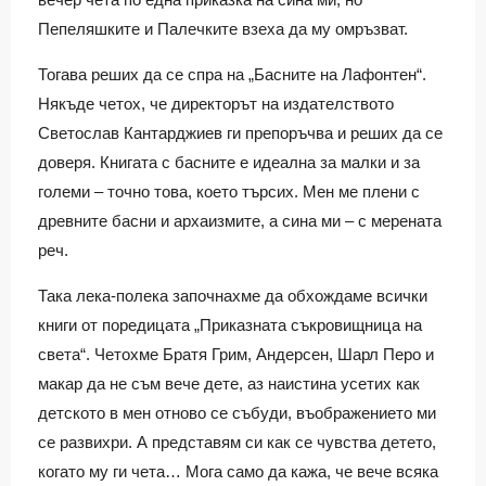
Пепеляшките и Палечките взеха да му омръзват.
Тогава реших да се спра на „Басните на Лафонтен“.
Някъде четох, че директорът на издателството
Светослав Кантарджиев ги препоръчва и реших да се
доверя. Книгата с басните е идеална за малки и за
големи – точно това, което търсих. Мен ме плени с
древните басни и архаизмите, а сина ми – с мерената
реч.
Така лека-полека започнахме да обхождаме всички
книги от поредицата „Приказната съкровищница на
света“. Четохме Братя Грим, Андерсен, Шарл Перо и
макар да не съм вече дете, аз наистина усетих как
детското в мен отново се събуди, въображението ми
се развихри. А представям си как се чувства детето,
когато му ги чета… Мога само да кажа, че вече всяка