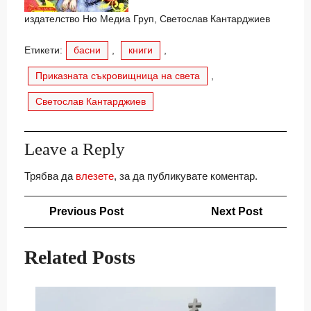
издателство Ню Медиа Груп, Светослав Кантарджиев
Етикети:
басни
,
книги
,
Приказната съкровищница на света
,
Светослав Кантарджиев
Leave a Reply
Трябва да
влезете
, за да публикувате коментар.
Навигация
Previous
Next
Previous Post
Next Post
Post
Post
Related Posts