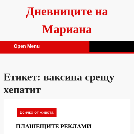
Skip
Дневниците на
to
content
Мариана
Open Menu
Open
Menu
Етикет:
ваксина срещу
хепатит
Всичко от живота
ПЛАШЕЩИТ
ПЛАШЕЩИТЕ РЕКЛАМИ
РЕКЛАМИ