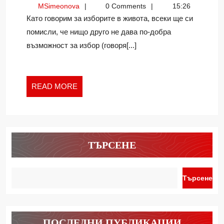
MSimeonova
MSimeonova
0 Comments
15:26
Като говорим за изборите в живота, всеки ще си
помисли, че нищо друго не дава по-добра
възможност за избор (говоря[...]
READ
READ MORE
MORE
ТЪРСЕНЕ
Търсене
ПОСЛЕДНИ ПУБЛИКАЦИИ