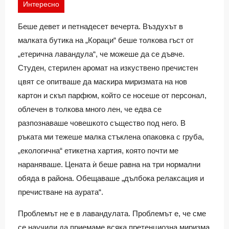
Интересно
Беше девет и петнадесет вечерта. Въздухът в
малката бутика на „Кораци“ беше толкова гъст от
„етерична лавандула“, че можеше да се дъвче.
Студен, стерилен аромат на изкуствено пречистен
цвят се опитваше да маскира миризмата на нов
картон и скъп парфюм, който се носеше от персонал,
облечен в толкова много лен, че едва се
разпознаваше човешкото същество под него. В
ръката ми тежеше малка стъклена опаковка с груба,
„екологична“ етикетна хартия, която почти ме
нараняваше. Цената ѝ беше равна на три нормални
обяда в района. Обещаваше „дълбока релаксация и
пречистване на аурата“.
Проблемът не е в лавандулата. Проблемът е, че сме
се научили да приемаме всяка претенциозна миризма