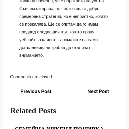
толкова насилен, че е обратното на уютно.
Съвсем си права, че често това е добре
премерена стратегия, но е неприятно, когато
се прекалява. Ще се опитам да го имам
предвид следващия път, когато правя
уебсайт за клиент – ароматите са само
допълнение, не трябва да отвличат
вниманието.
Comments are closed.
Навигация
Previous
Next
Previous Post
Next Post
Post
Post
Related Posts
СЕМЕЙ
СЕМЕЙНА УИКЕНД ПОЧИВКА