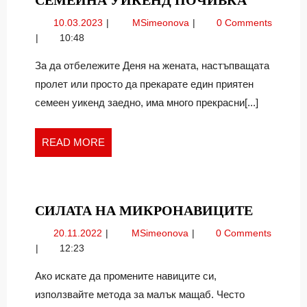
УИКЕНД
10.03.2023
Семейна
10.03.2023
MSimeonova
0 Comments
ПОЧИВ
уикенд
10:48
почивка
За да отбележите Деня на жената, настъпващата
пролет или просто да прекарате един приятен
семеен уикенд заедно, има много прекрасни[...]
READ
READ MORE
MORE
СИЛАТ
СИЛАТА НА МИКРОНАВИЦИТЕ
НА
20.11.2022
Силата
20.11.2022
MSimeonova
0 Comments
МИКРО
на
12:23
микронавиците
Ако искате да промените навиците си,
използвайте метода за малък мащаб. Често