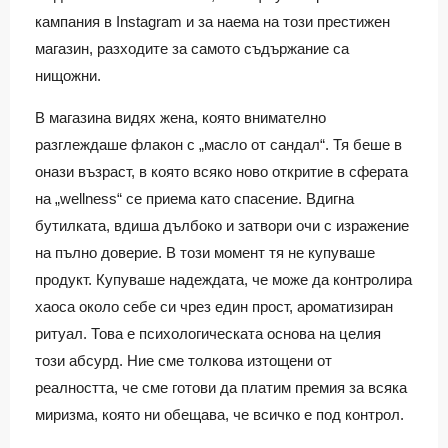
кампания в Instagram и за наема на този престижен
магазин, разходите за самото съдържание са
нищожни.
В магазина видях жена, която внимателно
разглеждаше флакон с „масло от сандал“. Тя беше в
онази възраст, в която всяко ново откритие в сферата
на „wellness“ се приема като спасение. Вдигна
бутилката, вдиша дълбоко и затвори очи с изражение
на пълно доверие. В този момент тя не купуваше
продукт. Купуваше надеждата, че може да контролира
хаоса около себе си чрез един прост, ароматизиран
ритуал. Това е психологическата основа на целия
този абсурд. Ние сме толкова изтощени от
реалността, че сме готови да платим премия за всяка
миризма, която ни обещава, че всичко е под контрол.