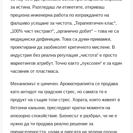
за истина. Разгледаш ли етикетите, откриваш
прецизна инженерна работа по изграждането на
фалшиво усещане за чистота. „Терапевтичен клас“,
„100% чист екстракт“, „органично добит“ – това не са
медицински дефиниции. Това са думи-примамки,
проектирани да заобиколят критичното мислене. В
индустрия без реална регулация „чистота“ е просто
маркетингов атрибут. Точно както „луксозен“ е за един
часовник от пластмаса.
Механизмът е циничен. Ароматерапията се продава
като антидот на градския стрес, но самата тя е
продукт на същия този стрес. Хората, които живеят в
бетонни каньони, преследват кратки моменти на
илюзорно спокойствие. Бизнесът е разбрал, че не е
нужно да ти продава реално решение за
пренаселеността, шума и липсата на зелени площи.