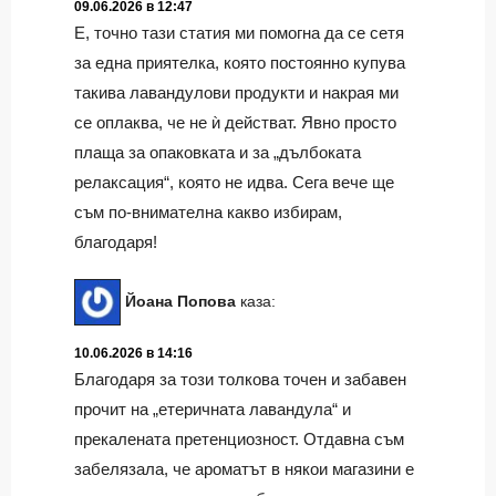
09.06.2026 в 12:47
Е, точно тази статия ми помогна да се сетя
за една приятелка, която постоянно купува
такива лавандулови продукти и накрая ми
се оплаква, че не ѝ действат. Явно просто
плаща за опаковката и за „дълбоката
релаксация“, която не идва. Сега вече ще
съм по-внимателна какво избирам,
благодаря!
Йоана Попова
каза:
10.06.2026 в 14:16
Благодаря за този толкова точен и забавен
прочит на „етеричната лавандула“ и
прекалената претенциозност. Отдавна съм
забелязала, че ароматът в някои магазини е