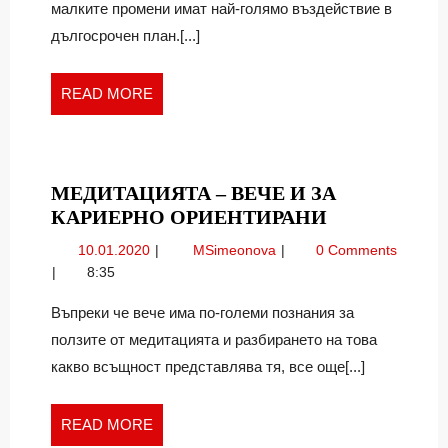
малките промени имат най-голямо въздействие в
дългосрочен план.[...]
READ
READ MORE
MORE
МЕДИТАЦИЯТА – ВЕЧЕ И ЗА
МЕДИТАЦИ
КАРИЕРНО ОРИЕНТИРАНИ
–
10.01.2020
Медитацията
10.01.2020
MSimeonova
0 Comments
ВЕЧЕ
–
8:35
И
вече
ЗА
и
Въпреки че вече има по-големи познания за
за
КАРИЕРНО
ползите от медитацията и разбирането на това
кариерно
ОРИЕНТИР
какво всъщност представлява тя, все още[...]
ориентирани
READ
READ MORE
MORE