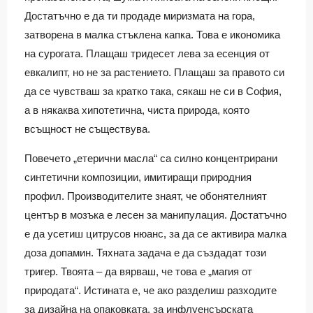
Достатъчно е да ти продаде миризмата на гора,
затворена в малка стъклена капка. Това е икономика
на сурогата. Плащаш тридесет лева за есенция от
евкалипт, но не за растението. Плащаш за правото си
да се чувстваш за кратко така, сякаш не си в София,
а в някаква хипотетична, чиста природа, която
всъщност не съществува.
Повечето „етерични масла“ са силно концентрирани
синтетични композиции, имитиращи природния
профил. Производителите знаят, че обонятелният
център в мозъка е лесен за манипулация. Достатъчно
е да усетиш цитрусов нюанс, за да се активира малка
доза допамин. Тяхната задача е да създадат този
тригер. Твоята – да вярваш, че това е „магия от
природата“. Истината е, че ако разделиш разходите
за дизайна на опаковката, за инфлуенсърската