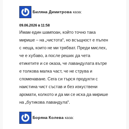
Биляна Димитрова
каза:
09.06.2026 в 11:58
Имам един шампоан, който точно така
мирише – на „чистота“, но всъщност е пълен
с неща, които не ми трябват. Преди мислех,
че е хубаво, а после реших да чета
етикетите и се оказа, че лавандулата вътре
е толкова малка част, че не струва и
споменаване. Сега си търся продукти с
наистина чист състав и без изкуствени
аромати, колкото и да ми се иска да мирише
на „бутикова лавандула“.
Боряна Колева
каза: