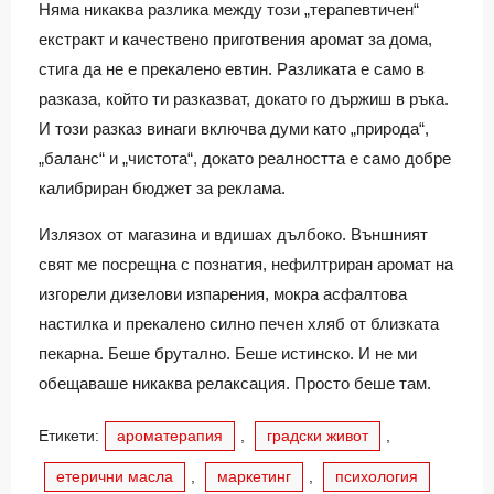
Няма никаква разлика между този „терапевтичен“
екстракт и качествено приготвения аромат за дома,
стига да не е прекалено евтин. Разликата е само в
разказа, който ти разказват, докато го държиш в ръка.
И този разказ винаги включва думи като „природа“,
„баланс“ и „чистота“, докато реалността е само добре
калибриран бюджет за реклама.
Излязох от магазина и вдишах дълбоко. Външният
свят ме посрещна с познатия, нефилтриран аромат на
изгорели дизелови изпарения, мокра асфалтова
настилка и прекалено силно печен хляб от близката
пекарна. Беше брутално. Беше истинско. И не ми
обещаваше никаква релаксация. Просто беше там.
Етикети:
ароматерапия
,
градски живот
,
етерични масла
,
маркетинг
,
психология