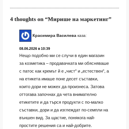
4 thoughts on “Мирише на маркетинг”
Красимира Василева
каза:
08.06.2026 в 10:39
Нещо подобно ми се случи в един магазин
за козметика – продавачката ми обясняваше
с патос как кремът й е „чист“ и „естествен“, а
на етикета имаше поне десет съставки,
които дори не можех да произнеса. Затова
оттогава започнах да чета внимателно
етикетите и да търся продукти с по-малко
съставки, дори и да изглеждат по-семпли на
външен вид. За щастие, понякога най-
простите решения са и най-добрите.