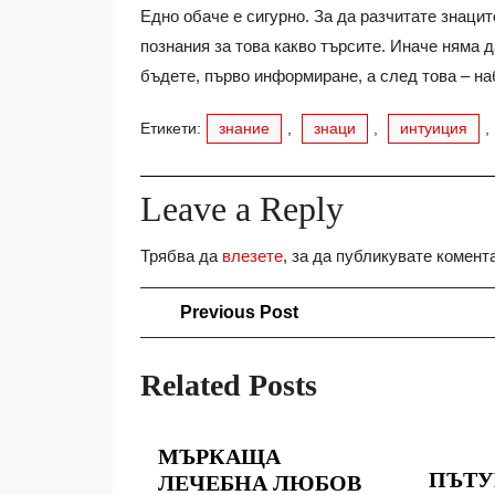
Едно обаче е сигурно. За да разчитате знаци
познания за това какво търсите. Иначе няма д
бъдете, първо информиране, а след това – н
Етикети:
знание
,
знаци
,
интуиция
,
Leave a Reply
Трябва да
влезете
, за да публикувате комент
Навигация
Previous
Previous Post
Post
Related Posts
МЪРКАЩА
ПЪТУ
МЪРКАЩА
ЛЕЧЕБНА ЛЮБОВ