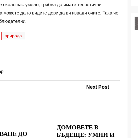
те около вас умело, трябва да имате теоретични
а можете да го видите дори да ви извади очите. Така че
аблюдателни.
природа
ар.
Next
Next Post
Post
ДОМОВЕТЕ В
ВАНЕ ДО
БЪДЕЩЕ: УМНИ И