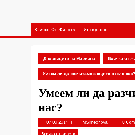
Skip
to
content
Всичко От Живота
Интересно
Дневниците на Мариана
Всичко от ж
Умеем ли да разчитаме знаците около нас
Умеем ли да разч
нас?
07.09.2014
MSimeonova
07.09.2014
MSimeonova
0 Co
Всичко от живота