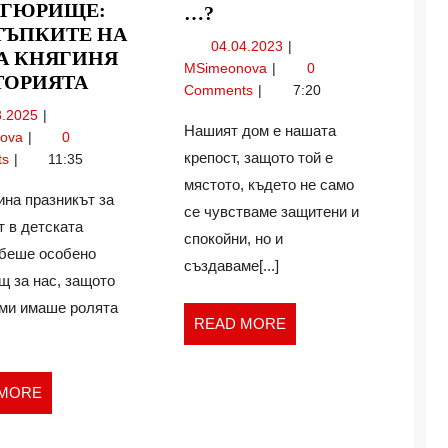
АГЮРИЩЕ:
ДОМОВЕТЕ
…?
ТЪПКИТЕ НА
В
04.04.2023
04.04.2023
А КНЯГИНЯ
БЪДЕЩЕ:
Домовете
MSimeonova
0
ПЪТУВАНЕ
ТОРИЯТА
УМНИ
в
Comments
7:20
ДО
И
бъдеще:
03.03.2025
3.2025
ПАНАГЮРИЩЕ:
…?
умни
Нашият дом е нашата
Пътуване
nova
0
ПО
и
до
крепост, защото той е
ts
11:35
…?
СТЪПКИТЕ
Панагюрище:
мястото, където не само
По
НА
ина празникът за
се чувстваме защитени и
стъпките
РАЙНА
т в детската
спокойни, но и
на
КНЯГИНЯ
 беше особено
Райна
създаваме[...]
И
щ за нас, защото
Княгиня
ИСТОРИЯТА
и
ми имаше ролята
READ
READ MORE
историята
MORE
READ
 MORE
MORE