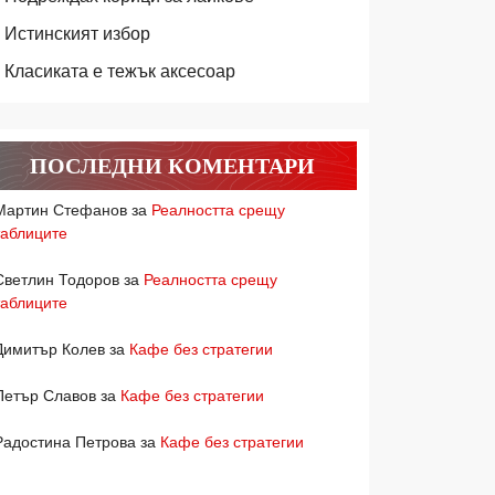
Истинският избор
Класиката е тежък аксесоар
ПОСЛЕДНИ КОМЕНТАРИ
Мартин Стефанов
за
Реалността срещу
таблиците
Светлин Тодоров
за
Реалността срещу
таблиците
Димитър Колев
за
Кафе без стратегии
Петър Славов
за
Кафе без стратегии
Радостина Петрова
за
Кафе без стратегии