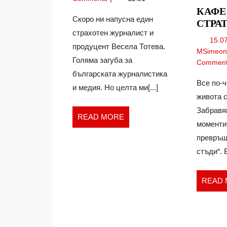
се
КАФЕ
спасиш
Скоро ни напусна един
СТРА
страхотен журналист и
15.0
продуцент Весела Тотева.
MSimeo
Голяма загуба за
Commen
българската журналистика
Все по-
и медия. Но целта ми[...]
живота 
Забравя
READ
READ MORE
моментит
MORE
превръщ
стъди“. В
READ