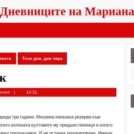
Дневниците на Мариан
ивота
Този див, див парк
рк
mment
14:31
реди три години. Мнозина изказаха резерви към
когато излизаха култовите му предшественици и когато
тващ продукцията. И не останах разочарована. Имаше