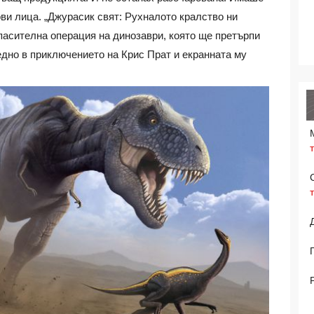
ви лица. „Джурасик свят: Рухналото кралство ни
спасителна операция на динозаври, която ще претърпи
аедно в приключението на Крис Прат и екранната му