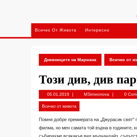
Skip
to
content
Всичко От Живота
Интересно
Дневниците на Мариана
Всичко от ж
Този див, див па
05.01.2019
MSimeonova
05.01.2019
MSimeonova
0 Co
Всичко от живота
Помня добре премиерата на „Джурасик свят“ п
филма, но мен самата той върна в годините, 
събирахме всякакъв вид мърчандайз, съпътс