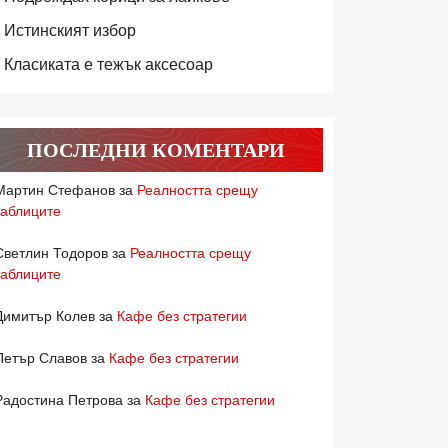
Истинският избор
Класиката е тежък аксесоар
ПОСЛЕДНИ КОМЕНТАРИ
Мартин Стефанов
за
Реалността срещу
таблиците
Светлин Тодоров
за
Реалността срещу
таблиците
Димитър Колев
за
Кафе без стратегии
Петър Славов
за
Кафе без стратегии
Радостина Петрова
за
Кафе без стратегии