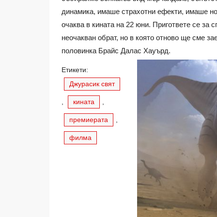
динамика, имаше страхотни ефекти, имаше но
очаква в кината на 22 юни. Пригответе се за 
неочакван обрат, но в която отново ще сме з
половинка Брайс Далас Хауърд.
Етикети:
Джурасик свят
,
кината
,
премиерата
,
филма