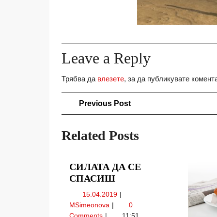
Leave a Reply
Трябва да
влезете
, за да публикувате комент
Навигация
Previous
Previous Post
Post
Related Posts
СИЛАТА ДА СЕ
СИЛАТА
СПАСИШ
ДА
15.04.2019
15.04.2019
СЕ
Силата
MSimeonova
0
СПАСИШ
да
Comments
11:51