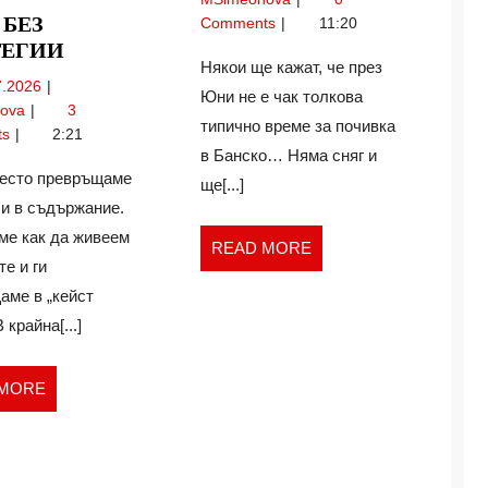
–
Hotel
 БЕЗ
Comments
11:20
МЕЧТА
Bansko
КАФЕ
ТЕГИИ
–
ПРЕЗ
Някои ще кажат, че през
БЕЗ
15.07.2026
7.2026
мечта
ПРОЛЕТТ
Юни не е чак толкова
СТРАТЕГИИ
Кафе
nova
3
през
типично време за почивка
без
ts
2:21
пролетта
стратегии
в Банско… Няма сняг и
често превръщаме
ще[...]
си в съдържание.
ме как да живеем
READ
READ MORE
е и ги
MORE
аме в „кейст
 крайна[...]
READ
 MORE
MORE