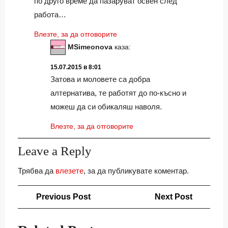
по друго време да пазаруват освен след
работа…
Влезте, за да отговорите
MSimeonova
каза:
15.07.2015 в 8:01
Затова и моловете са добра
алтернатива, те работят до по-късно и
можеш да си обикаляш наволя.
Влезте, за да отговорите
Leave a Reply
Трябва да
влезете
, за да публикувате коментар.
Навигация
Previous
Next
Previous Post
Next Post
Post
Post