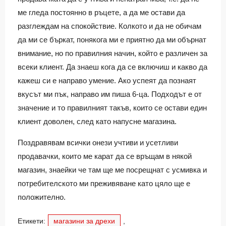
ме гледа постоянно в ръцете, а да ме остави да
разглеждам на спокойствие. Колкото и да не обичам
да ми се бъркат, понякога ми е приятно да ми обърнат
внимание, но по правилния начин, който е различен за
всеки клиент. Да знаеш кога да се включиш и какво да
кажеш си е направо умение. Ако успеят да познаят
вкусът ми пък, направо им пиша 6-ца. Подходът е от
значение и то правилният такъв, които се остави един
клиент доволен, след като напусне магазина.
Поздравявам всички онези учтиви и усетливи
продавачки, които ме карат да се връщам в някой
магазин, знаейки че там ще ме посрещнат с усмивка и
потребителското ми преживяване като цяло ще е
положително.
Етикети:
магазини за дрехи
,