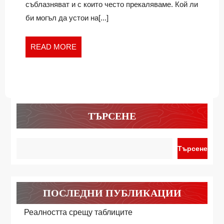
Помисли
СИ
съблазняват и с които често прекаляваме. Кой ли
си
ПАК
би могъл да устои на[...]
пак
READ
READ MORE
MORE
ТЪРСЕНЕ
Търсене
ПОСЛЕДНИ ПУБЛИКАЦИИ
Реалността срещу таблиците