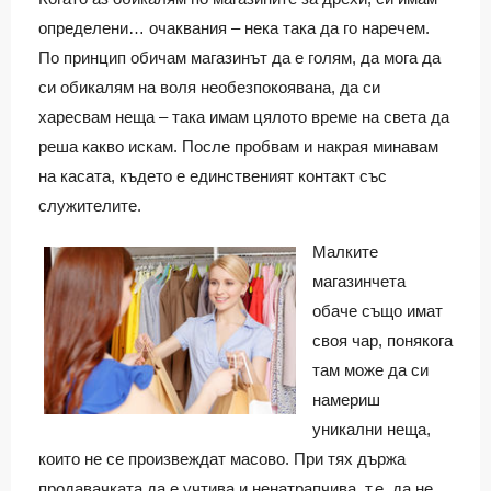
определени… очаквания – нека така да го наречем.
По принцип обичам магазинът да е голям, да мога да
си обикалям на воля необезпокоявана, да си
харесвам неща – така имам цялото време на света да
реша какво искам. После пробвам и накрая минавам
на касата, където е единственият контакт със
служителите.
Малките
магазинчета
обаче също имат
своя чар, понякога
там може да си
намериш
уникални неща,
които не се произвеждат масово. При тях държа
продавачката да е учтива и ненатрапчива, т.е. да не