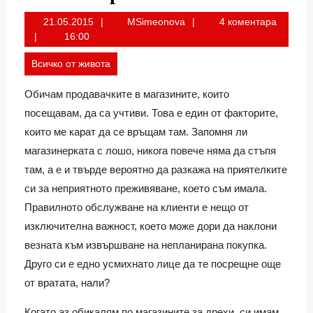
21.05.2015
MSimeonova
21.05.2015
MSimeonova
4 коментара
16:00
Всичко от живота
Обичам продавачките в магазините, които
посещавам, да са учтиви. Това е един от факторите,
които ме карат да се връщам там. Запомня ли
магазинерката с лошо, никога повече няма да стъпя
там, а е и твърде вероятно да разкажа на приятелките
си за неприятното преживяване, което съм имала.
Правилното обслужване на клиенти е нещо от
изключителна важност, което може дори да наклони
везната към извършване на непланирана покупка.
Друго си е едно усмихнато лице да те посрещне още
от вратата, нали?
Когато аз обикалям по магазините за дрехи, си имам