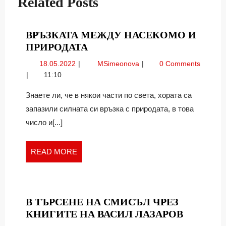
Related Posts
ВРЪЗКАТА МЕЖДУ НАСЕКОМО И
ВРЪЗКАТА
ПРИРОДАТА
МЕЖДУ
18.05.2022
Връзката
18.05.2022
MSimeonova
0 Comments
НАСЕКОМО
между
11:10
И
Насекомо
ПРИРОДАТА
и
Знаете ли, че в някои части по света, хората са
природата
запазили силната си връзка с природата, в това
число и[...]
READ
READ MORE
MORE
В ТЪРСЕНЕ НА СМИСЪЛ ЧРЕЗ
В
КНИГИТЕ НА ВАСИЛ ЛАЗАРОВ
ТЪРСЕН