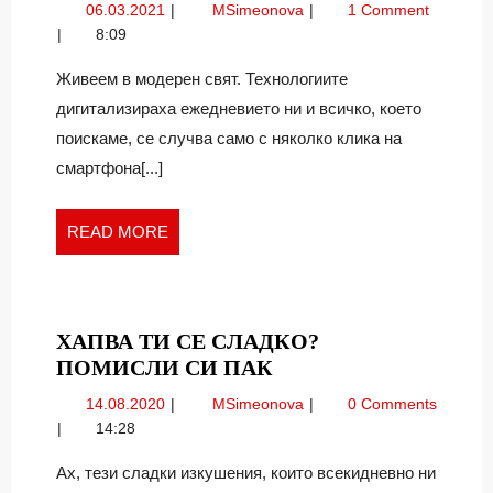
06.03.2021
В
06.03.2021
MSimeonova
1 Comment
НА
търсене
8:09
СМИСЪ
на
ЧРЕЗ
смисъл
Живеем в модерен свят. Технологиите
чрез
КНИГИ
дигитализираха ежедневието ни и всичко, което
книгите
НА
поискаме, се случва само с няколко клика на
на
ВАСИЛ
смартфона[...]
Васил
ЛАЗАРО
Лазаров
READ
READ MORE
MORE
ХАПВА ТИ СЕ СЛАДКО?
ХАПВА
ПОМИСЛИ СИ ПАК
ТИ
14.08.2020
Хапва
14.08.2020
MSimeonova
0 Comments
СЕ
ти
14:28
СЛАДКО?
се
ПОМИСЛИ
сладко?
Aх, тези сладки изкушения, които всекидневно ни