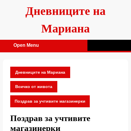
Skip
Дневниците на
to
content
Мариана
Open Menu
Open
Menu
Дневниците на Мариана
Всичко от живота
Поздрав за учтивите магазинерки
Поздрав за учтивите
магазинерки