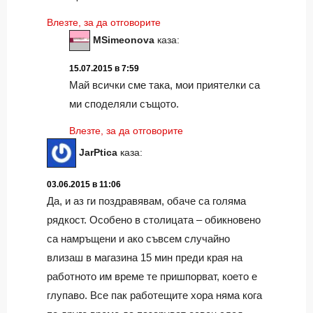
Влезте, за да отговорите
MSimeonova
каза:
15.07.2015 в 7:59
Май всички сме така, мои приятелки са
ми споделяли същото.
Влезте, за да отговорите
JarPtica
каза:
03.06.2015 в 11:06
Да, и аз ги поздравявам, обаче са голяма
рядкост. Особено в столицата – обикновено
са намръщени и ако съвсем случайно
влизаш в магазина 15 мин преди края на
работното им време те пришпорват, което е
глупаво. Все пак работещите хора няма кога