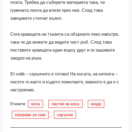
плата. Трябва да съберете материята така, че
гумената лента да влезе през нея. След това
завържете стегнат възел.
Сега краищата на тъканта са обърнати леко навътре,
така че да можете да видите чист ръб. След това
поставяте краищата един върху друг и ги зашивате
заедно на ръка.
Et voilá – скрънчито е готово! На косата, на китката –
носете го както и където пожелаете, важното е да е с
настроение.
Етикети:
коса
,
ластик за коса
,
мода
,
направи си сам
,
скрънчи