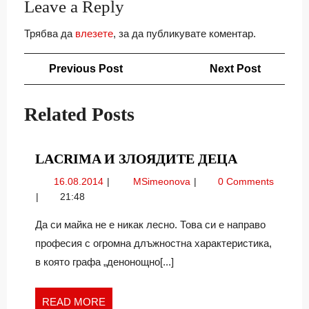
Leave a Reply
Трябва да
влезете
, за да публикувате коментар.
Навигация
Previous
Next
Previous Post
Next Post
Post
Post
Related Posts
LACRIMA
LACRIMA И ЗЛОЯДИТЕ ДЕЦА
И
16.08.2014
Lacrima
16.08.2014
MSimeonova
0 Comments
ЗЛОЯДИТ
и
21:48
ДЕЦА
злоядите
деца
Да си майка не е никак лесно. Това си е направо
професия с огромна длъжностна характеристика,
в която графа „денонощно[...]
READ
READ MORE