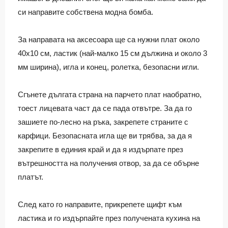
си направите собствена модна бомба.
За направата на аксесоара ще са нужни плат около
40х10 см, ластик (най-малко 15 см дължина и около 3
мм ширина), игла и конец, ролетка, безопасни игли.
Сгънете дългата страна на парчето плат наобратно,
тоест лицевата част да се пада отвътре. За да го
зашиете по-лесно на ръка, закрепете страните с
карфици. Безопасната игла ще ви трябва, за да я
закрепите в единия край и да я издърпате през
вътрешността на получения отвор, за да се обърне
платът.
След като го направите, прикрепете щифт към
ластика и го издърпайте през получената кухина на