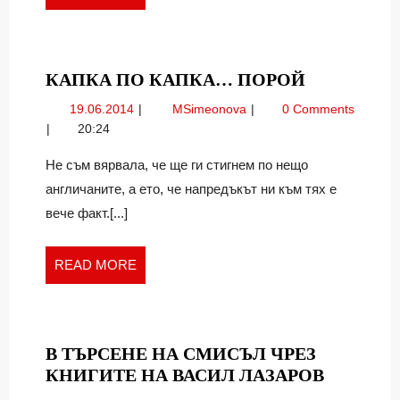
MORE
КАПКА
КАПКА ПО КАПКА… ПОРОЙ
ПО
19.06.2014
Капка
19.06.2014
MSimeonova
0 Comments
КАПКА…
по
20:24
ПОРОЙ
капка…
порой
Не съм вярвала, че ще ги стигнем по нещо
англичаните, а ето, че напредъкът ни към тях е
вече факт.[...]
READ
READ MORE
MORE
В ТЪРСЕНЕ НА СМИСЪЛ ЧРЕЗ
В
КНИГИТЕ НА ВАСИЛ ЛАЗАРОВ
ТЪРСЕН