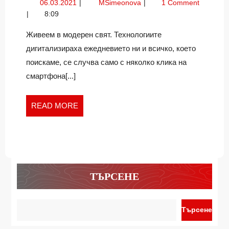
06.03.2021
В
06.03.2021
MSimeonova
1 Comment
НА
търсене
8:09
СМИСЪ
на
ЧРЕЗ
смисъл
Живеем в модерен свят. Технологиите
чрез
КНИГИ
дигитализираха ежедневието ни и всичко, което
книгите
НА
поискаме, се случва само с няколко клика на
на
ВАСИЛ
смартфона[...]
Васил
ЛАЗАРО
Лазаров
READ
READ MORE
MORE
ТЪРСЕНЕ
Търсене