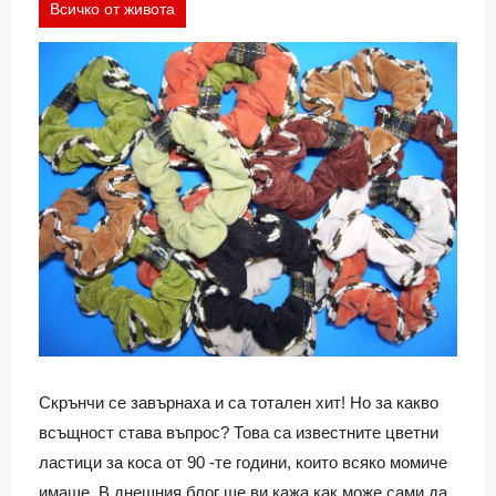
Всичко от живота
Скрънчи се завърнаха и са тотален хит! Но за какво
всъщност става въпрос? Това са известните цветни
ластици за коса от 90 -те години, които всяко момиче
имаше. В днешния блог ще ви кажа как може сами да