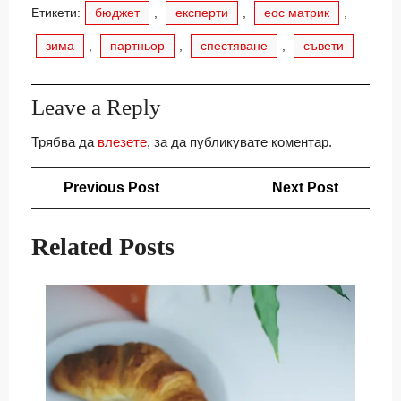
Етикети:
бюджет
,
експерти
,
еос матрик
,
зима
,
партньор
,
спестяване
,
съвети
Leave a Reply
Трябва да
влезете
, за да публикувате коментар.
Навигация
Previous
Next
Previous Post
Next Post
Post
Post
Related Posts