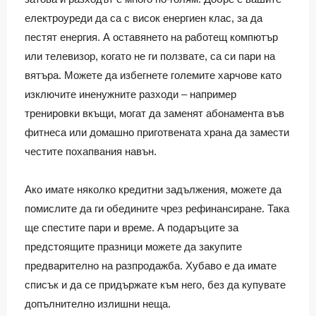
електроуреди да са с висок енергиен клас, за да
пестят енергия. А оставянето на работещ компютър
или телевизор, когато не ги ползвате, са си пари на
вятъра. Можете да избегнете големите харчове като
изключите иненужните разходи – например
тренировки вкъщи, могат да заменят абонамента във
фитнеса или домашно приготвената храна да замести
честите похапвания навън.
Ако имате няколко кредитни задължения, можете да
помислите да ги обедините чрез рефинансиране. Така
ще спестите пари и време. А подаръците за
предстоящите празници можете да закупите
предварително на разпродажба. Хубаво е да имате
списък и да се придържате към него, без да купувате
допълнително излишни неща.