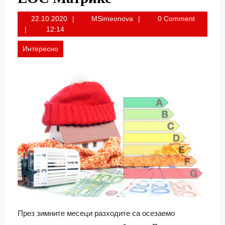
22.10.2020
MSimeonova
22.10.2020
MSimeonova
0 Comment
12:14
Интересно
През зимните месеци разходите са осезаемо