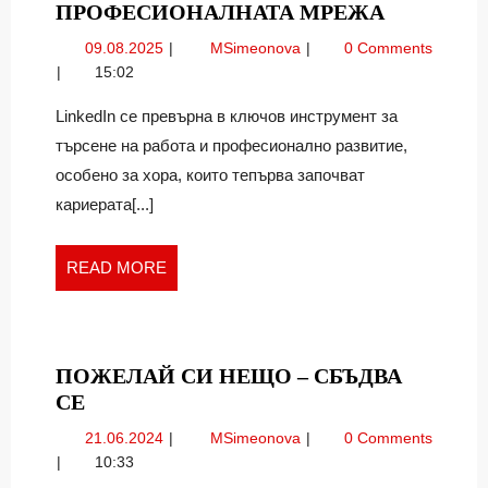
LINKEDI
ПРОФЕСИОНАЛНАТА МРЕЖА
ЗА
09.08.2025
LinkedIn
09.08.2025
MSimeonova
0 Comments
НАЧИНА
за
15:02
КАК
начинаещи:
ДА
как
LinkedIn се превърна в ключов инструмент за
да
СИ
търсене на работа и професионално развитие,
си
НАМЕРИ
особено за хора, които тепърва започват
намериш
РАБОТА
кариерата[...]
работа
ПРЕЗ
през
ПРОФЕС
професионалната
READ
READ MORE
МРЕЖА
мрежа
MORE
ПОЖЕЛАЙ СИ НЕЩО – СБЪДВА
ПОЖЕЛАЙ
СЕ
СИ
21.06.2024
Пожелай
21.06.2024
MSimeonova
0 Comments
НЕЩО
си
10:33
–
нещо