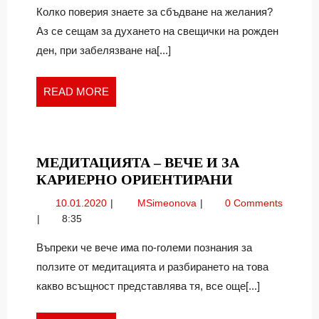
СБЪДВА
–
Колко поверия знаете за сбъдване на желания?
сбъдва
СЕ
Аз се сещам за духането на свещички на рожден
се
ден, при забелязване на[...]
READ
READ MORE
MORE
МЕДИТАЦИЯТА – ВЕЧЕ И ЗА
МЕДИТАЦИ
КАРИЕРНО ОРИЕНТИРАНИ
–
10.01.2020
Медитацията
10.01.2020
MSimeonova
0 Comments
ВЕЧЕ
–
8:35
И
вече
ЗА
и
Въпреки че вече има по-големи познания за
за
КАРИЕРНО
ползите от медитацията и разбирането на това
кариерно
ОРИЕНТИР
какво всъщност представлява тя, все още[...]
ориентирани