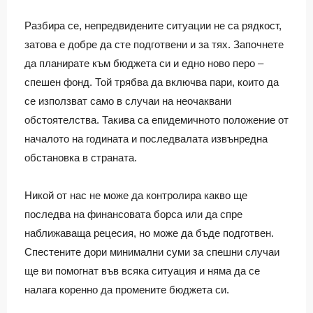
Разбира се, непредвидените ситуации не са рядкост,
затова е добре да сте подготвени и за тях. Започнете
да планирате към бюджета си и едно ново перо –
спешен фонд. Той трябва да включва пари, които да
се използват само в случаи на неочаквани
обстоятелства. Такива са епидемичното положение от
началото на годината и последвалата извънредна
обстановка в страната.
Никой от нас не може да контролира какво ще
последва на финансовата борса или да спре
наближаваща рецесия, но може да бъде подготвен.
Спестените дори минимални суми за спешни случаи
ще ви помогнат във всяка ситуация и няма да се
налага коренно да промените бюджета си.