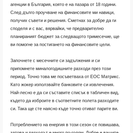
агенции в България, която е на пазара от 18 години.
След дълго проучване на финансовите ми навици,
получих съвети и решения. Сметнах за добре да ги
споделя и с вас, вярвайки, че предварително
планираният бюджет за следващото тримесечие, ще
ви помогне за постигането на финансовите цели.
Започнете с месечните си задължения и си
припомнете миналогодишните разходи през този
период. Точно това ме посъветваха от ЕОС Матрикс.
Като жокер използвайте банковите си извлечения.
Най-лесно е да си съставите списък в табличен вид,
където да изброите в съответните полета разходите
си. Така ще сте наясно къде точно отиват парите ви.
Потреблението на енергия в този сезон се повишава,
затова и разходът е много по-голям. Добре е вашите