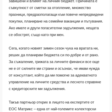
завишени и влияят на личния бюджет. Причината е
съвкупност от сметки за отопление, множество
празници, предразполагащи към повече непредвидени
покупки, планиране на семейни ваканции и пътувания.
Ако имате и други погасителни задължения, нещата
се обострят, също като при мен.
Сега, когато новият зимен сезон чука на вратата ни,
реших да планирам бюджета си по-добре и от рано.
За съжаление, грижата за личните финанси все още
не е от силните ми страни и осъзнах, че имам нужда
от консултант, който да ми помогне за адекватното
управление на личните средства и лесното справяне
с кредиторските ми задължения.
Такъв партньор открих в лицето на експертите от
ЕОС Матрикс – една от най-големите колекторски