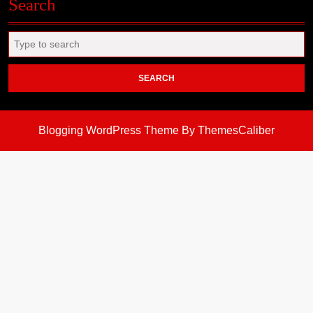
Search
Search
for:
Blogging WordPress Theme
By ThemesCaliber