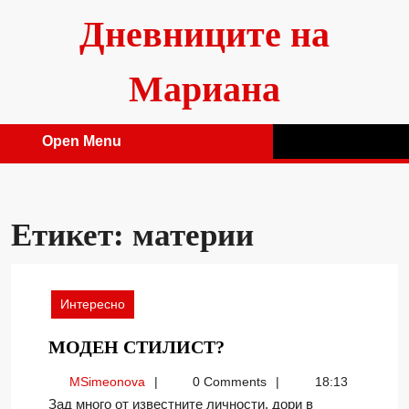
Skip
Дневниците на
to
content
Мариана
Open Menu
Open
Menu
Етикет:
материи
Интересно
МОДЕН
МОДЕН СТИЛИСТ?
СТИЛИСТ?
MSimeonova
MSimeonova
0 Comments
18:13
Зад много от известните личности, дори в