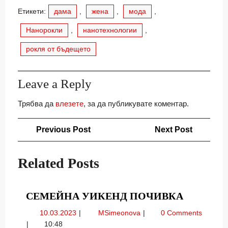
Етикети:
дама
,
жена
,
мода
,
Нанорокли
,
нанотехнологии
,
рокля от бъдещето
Leave a Reply
Трябва да
влезете
, за да публикувате коментар.
Навигация
Previous
Next
Previous Post
Next Post
Post
Post
Related Posts
СЕМЕЙ
СЕМЕЙНА УИКЕНД ПОЧИВКА
УИКЕНД
10.03.2023
Семейна
10.03.2023
MSimeonova
0 Comments
ПОЧИВ
уикенд
10:48