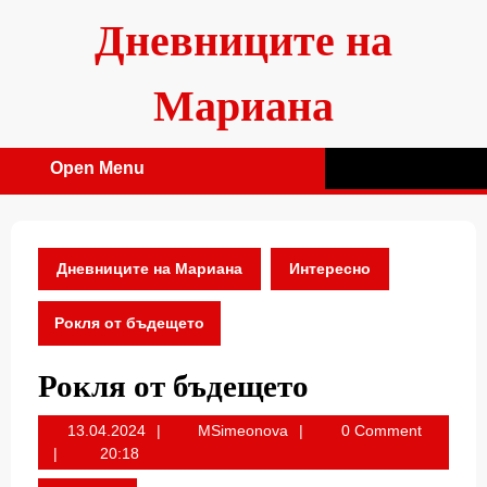
Skip
Дневниците на
to
content
Мариана
Open Menu
Open
Menu
Дневниците на Мариана
Интересно
Рокля от бъдещето
Рокля от бъдещето
13.04.2024
MSimeonova
13.04.2024
MSimeonova
0 Comment
20:18