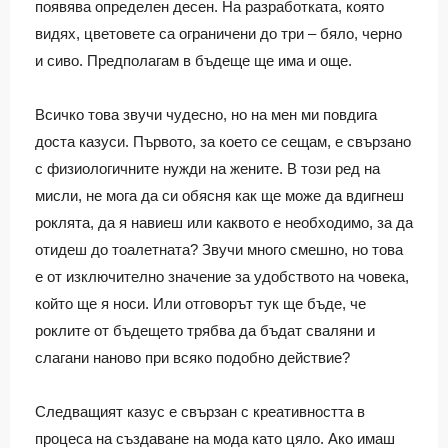
появява определен десен. На разработката, която
видях, цветовете са ограничени до три – бяло, черно
и сиво. Предполагам в бъдеще ще има и още.
Всичко това звучи чудесно, но на мен ми повдига
доста казуси. Първото, за което се сещам, е свързано
с физиологичните нужди на жените. В този ред на
мисли, не мога да си обясня как ще може да вдигнеш
роклята, да я навиеш или каквото е необходимо, за да
отидеш до тоалетната? Звучи много смешно, но това
е от изключително значение за удобството на човека,
който ще я носи. Или отговорът тук ще бъде, че
роклите от бъдещето трябва да бъдат сваляни и
слагани наново при всяко подобно действие?
Следващият казус е свързан с креативността в
процеса на създаване на мода като цяло. Ако имаш