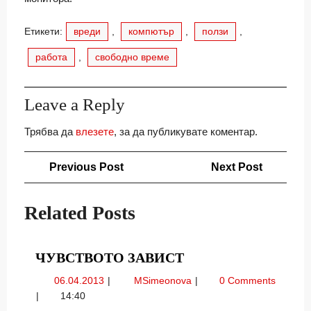
Етикети:
вреди
,
компютър
,
ползи
,
работа
,
свободно време
Leave a Reply
Трябва да
влезете
, за да публикувате коментар.
Навигация
Previous
Next
Previous Post
Next Post
Post
Post
Related Posts
ЧУВСТВОТО
ЧУВСТВОТО ЗАВИСТ
ЗАВИСТ
06.04.2013
Чувството
06.04.2013
MSimeonova
0 Comments
завист
14:40