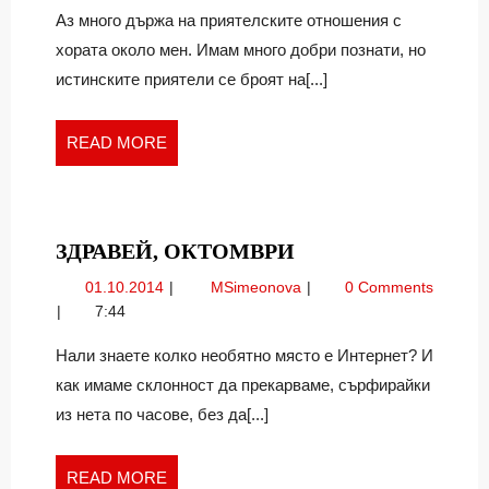
Аз много държа на приятелските отношения с
хората около мен. Имам много добри познати, но
истинските приятели се броят на[...]
READ
READ MORE
MORE
ЗДРАВЕЙ,
ЗДРАВЕЙ, ОКТОМВРИ
ОКТОМВРИ
01.10.2014
Здравей,
01.10.2014
MSimeonova
0 Comments
октомври
7:44
Нали знаете колко необятно място е Интернет? И
как имаме склонност да прекарваме, сърфирайки
из нета по часове, без да[...]
READ
READ MORE