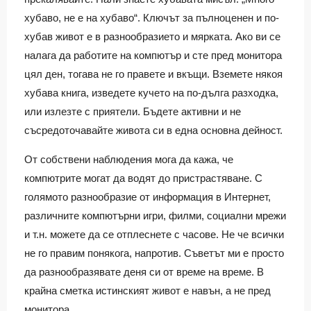
хубаво, не е на хубаво“. Ключът за пълноценен и по-
хубав живот е в разнообразието и мярката. Ако ви се
налага да работите на компютър и сте пред монитора
цял ден, тогава не го правете и вкъщи. Вземете някоя
хубава книга, изведете кучето на по-дълга разходка,
или излезте с приятели. Бъдете активни и не
съсредоточавайте живота си в една основна дейност.
От собствени наблюдения мога да кажа, че
компютрите могат да водят до пристрастяване. С
голямото разнообразие от информация в Интернет,
различните компютърни игри, филми, социални мрежи
и т.н. можете да се отплеснете с часове. Не че всички
не го правим понякога, напротив. Съветът ми е просто
да разнообразявате деня си от време на време. В
крайна сметка истинският живот е навън, а не пред
монитора.