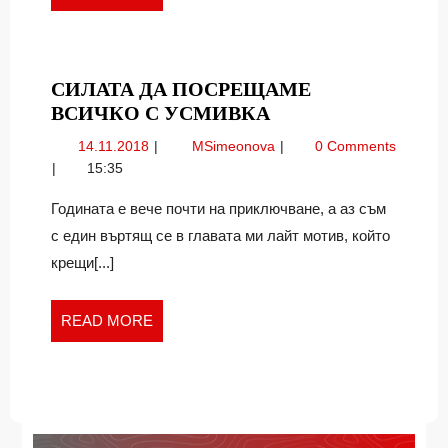
MORE
СИЛАТА ДА ПОСРЕЩАМЕ
СИЛАТА
ВСИЧКО С УСМИВКА
ДА
14.11.2018
Силата
14.11.2018
MSimeonova
0 Comments
ПОСРЕЩАМЕ
да
15:35
ВСИЧКО
посрещаме
С
всичко
Годината е вече почти на приключване, а аз съм
с
УСМИВКА
с един въртящ се в главата ми лайт мотив, който
усмивка
крещи[...]
READ
READ MORE
MORE