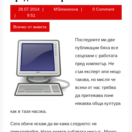
28.07.2014
MSimeonova
28.07.2014
MSimeonova
0 Comment
9:51
Всичко от живота
Последните ми две
публикации бяха все
свързани с работата
пред компютър. Не
съм експерт или нещо
такова, но мисля че
всеки от нас трябва
да притежава поне
някаква обща култура
как в тази насока.
Сега обаче искам да ви кажа следното: не
прекалявайте. Нали знаете хубавата мисъл: „Много