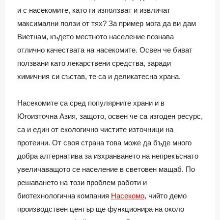
и с насекомите, като ги използват и извличат
максимални ползи от тях? За пример мога да ви дам
Виетнам, където местното население познава
отлично качествата на насекомите. Освен че биват
ползвани като лекарствени средства, заради
химичния си състав, те са и деликатесна храна.
Насекомите са сред популярните храни и в
Югоизточна Азия, защото, освен че са изгоден ресурс,
са и един от екологично чистите източници на
протеини. От своя страна това може да бъде много
добра алтернатива за изхранването на непрекъснато
увеличаващото се население в световен мащаб. По
решаването на този проблем работи и
биотехнологична компания
Насекомо
, чийто демо
производствен център ще функционира на около