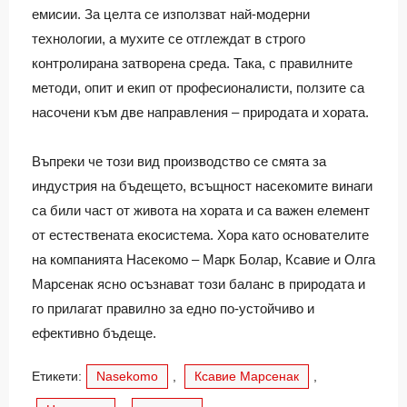
емисии. За целта се използват най-модерни
технологии, а мухите се отглеждат в строго
контролирана затворена среда. Така, с правилните
методи, опит и екип от професионалисти, ползите са
насочени към две направления – природата и хората.
Въпреки че този вид производство се смята за
индустрия на бъдещето, всъщност насекомите винаги
са били част от живота на хората и са важен елемент
от естествената екосистема. Хора като основателите
на компанията Насекомо – Марк Болар, Ксавие и Олга
Марсенак ясно осъзнават този баланс в природата и
го прилагат правилно за едно по-устойчиво и
ефективно бъдеще.
Етикети:
Nasekomo
,
Ксавие Марсенак
,