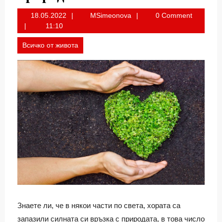
18.05.2022
MSimeonova
18.05.2022
MSimeonova
0 Comment
11:10
Всичко от живота
Знаете ли, че в някои части по света, хората са
запазили силната си връзка с природата, в това число