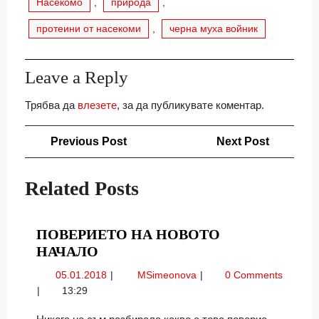
Насекомо
,
природа
,
протеини от насекоми
,
черна муха войник
Leave a Reply
Трябва да
влезете
, за да публикувате коментар.
Навигация
Previous
Next
Previous Post
Next Post
Post
Post
Related Posts
ПОВЕРИЕТО НА НОВОТО
ПОВЕРИЕТО
НАЧАЛО
НА
05.01.2018
Поверието
05.01.2018
MSimeonova
0 Comments
НОВОТО
на
13:29
НАЧАЛО
новото
начало