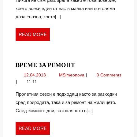
Никога не съм разбирала какво е това поверие,
което всеки един от нас в малка или по-голяма
доза спазва, което[...]
READ
READ MORE
MORE
ВРЕМЕ
ВРЕМЕ ЗА РЕМОНТ
ЗА
12.04.2013
Време
12.04.2013
MSimeonova
0 Comments
РЕМОНТ
за
11:11
ремонт
Пролетния сезон е подходящ както за разходки
сред природата, така и за ремонт на жилището.
След зимните дни, затоплянето в[...]
READ
READ MORE
MORE