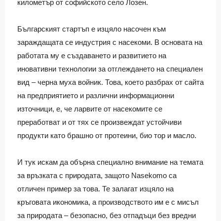
километър от софийското село Лозен.
Българският стартъп е изцяло насочен към
зараждащата се индустрия с насекоми. В основата на
работата му е създаването и развитието на
иновативни технологии за отглеждането на специален
вид – черна муха войник. Това, което разбрах от сайта
на предприятието и различни информационни
източници, е, че ларвите от насекомите се
преработват и от тях се произвеждат устойчиви
продукти като брашно от протеини, био тор и масло.
И тук искам да обърна специално внимание на темата
за връзката с природата, защото Nasekomo са
отличен пример за това. Те залагат изцяло на
кръговата икономика, а производството им е с мисъл
за природата – безопасно, без отпадъци без вредни