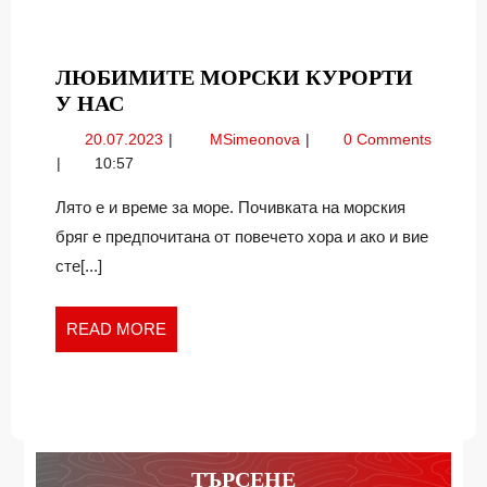
ЛЮБИМИТЕ МОРСКИ КУРОРТИ
ЛЮБИМИТЕ
У НАС
МОРСКИ
20.07.2023
Любимите
20.07.2023
MSimeonova
0 Comments
КУРОРТИ
морски
10:57
У
курорти
НАС
у
Лято е и време за море. Почивката на морския
нас
бряг е предпочитана от повечето хора и ако и вие
сте[...]
READ
READ MORE
MORE
ТЪРСЕНЕ