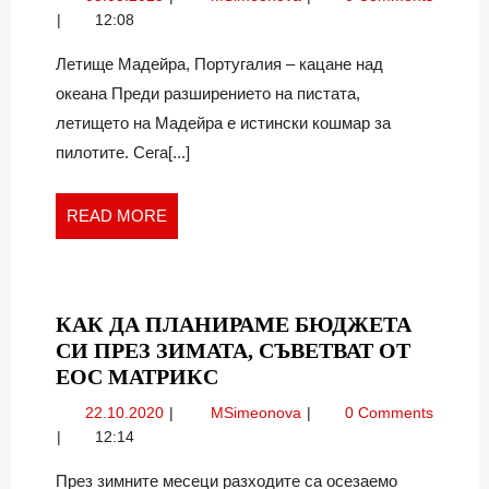
ЛЕТИЩА
предизвикателните
12:08
В
летища
СВЕТА
в
Летище Мадейра, Португалия – кацане над
света
–
океана Преди разширението на пистата,
–
КЪДЕТО
летището на Мадейра е истински кошмар за
където
КАЦАНЕТО
пилотите. Сега[...]
кацането
Е
е
ИСТИНСКО
истинско
READ
READ MORE
ПРИКЛЮЧЕНИ
приключение(част
MORE
2)
2)
КАК ДА ПЛАНИРАМЕ БЮДЖЕТА
СИ ПРЕЗ ЗИМАТА, СЪВЕТВАТ ОТ
КАК
ЕОС МАТРИКС
ДА
22.10.2020
Как
22.10.2020
MSimeonova
0 Comments
ПЛАНИРАМЕ
да
12:14
БЮДЖЕТА
планираме
СИ
бюджета
През зимните месеци разходите са осезаемо