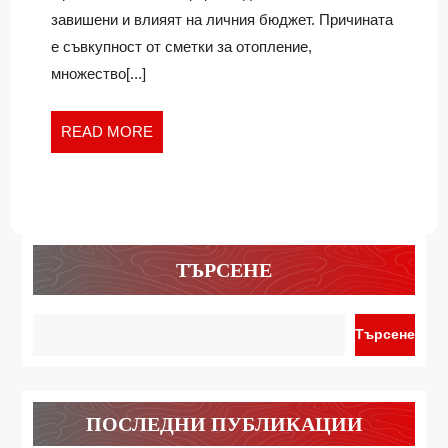
си
ПРЕЗ
завишени и влияят на личния бюджет. Причината
през
ЗИМАТА,
е съвкупност от сметки за отопление,
зимата,
СЪВЕТВАТ
множество[...]
съветват
ОТ
от
ЕОС
ЕОС
READ
READ MORE
МАТРИКС
Матрикс
MORE
ТЪРСЕНЕ
Търсене
ПОСЛЕДНИ ПУБЛИКАЦИИ