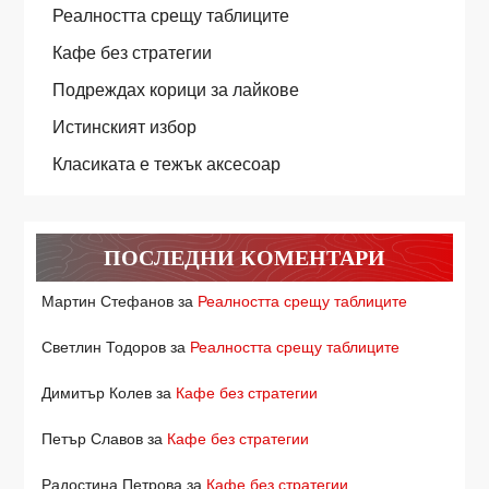
Реалността срещу таблиците
Кафе без стратегии
Подреждах корици за лайкове
Истинският избор
Класиката е тежък аксесоар
ПОСЛЕДНИ КОМЕНТАРИ
Мартин Стефанов
за
Реалността срещу таблиците
Светлин Тодоров
за
Реалността срещу таблиците
Димитър Колев
за
Кафе без стратегии
Петър Славов
за
Кафе без стратегии
Радостина Петрова
за
Кафе без стратегии