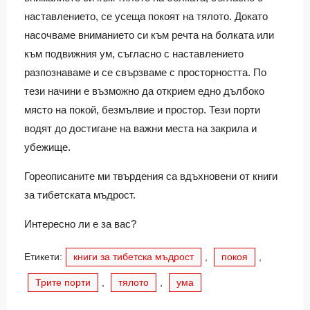
наставлението, се усеща покоят на тялото. Докато
насочваме вниманието си към речта на болката или
към подвижния ум, съгласно с наставлението
разпознаваме и се свързваме с просторността. По
тези начини е възможно да открием едно дълбоко
място на покой, безмълвие и простор. Тези порти
водят до достигане на важни места на закрила и
убежище.
Гореописаните ми твърдения са вдъхновени от книги
за тибетската мъдрост.
Интересно ли е за вас?
Етикети:
книги за тибетска мъдрост
,
покоя
,
Трите порти
,
тялото
,
ума