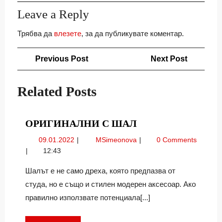
Leave a Reply
Трябва да
влезете
, за да публикувате коментар.
Навигация
Previous
Next
Previous Post
Next Post
Post
Post
Related Posts
ОРИГИНАЛНИ
ОРИГИНАЛНИ С ШАЛ
С
09.01.2022
Оригинални
09.01.2022
MSimeonova
0 Comments
ШАЛ
с
12:43
шал
Шалът е не само дреха, която предпазва от
студа, но е също и стилен модерен аксесоар. Ако
правилно използвате потенциала[...]