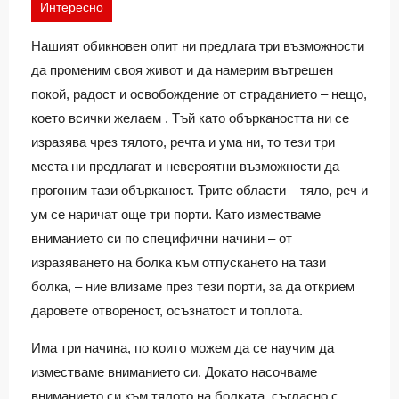
Интересно
Нашият обикновен опит ни предлага три възможности
да променим своя живот и да намерим вътрешен
покой, радост и освобождение от страданието – нещо,
което всички желаем . Тъй като объркаността ни се
изразява чрез тялото, речта и ума ни, то тези три
места ни предлагат и невероятни възможности да
прогоним тази обърканост. Трите области – тяло, реч и
ум се наричат още три порти. Като изместваме
вниманието си по специфични начини – от
изразяването на болка към отпускането на тази
болка, – ние влизаме през тези порти, за да открием
даровете отвореност, осъзнатост и топлота.
Има три начина, по които можем да се научим да
изместваме вниманието си. Докато насочваме
вниманието си към тялото на болката, съгласно с