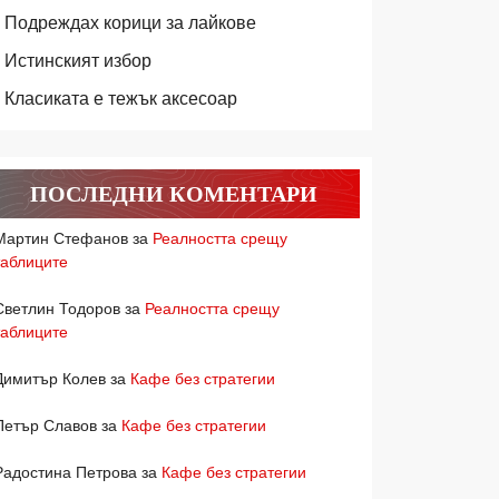
Подреждах корици за лайкове
Истинският избор
Класиката е тежък аксесоар
ПОСЛЕДНИ КОМЕНТАРИ
Мартин Стефанов
за
Реалността срещу
таблиците
Светлин Тодоров
за
Реалността срещу
таблиците
Димитър Колев
за
Кафе без стратегии
Петър Славов
за
Кафе без стратегии
Радостина Петрова
за
Кафе без стратегии