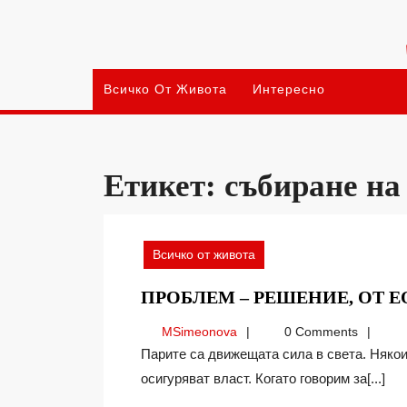
Skip
to
content
Всичко От Живота
Интересно
Етикет:
събиране на
Всичко от живота
ПРОБЛЕМ – РЕШЕНИЕ, ОТ 
MSimeonova
MSimeonova
0 Comments
Парите са движещата сила в света. Някои биха казали, че е властта, но всъщност парите
осигуряват власт. Когато говорим за[...]