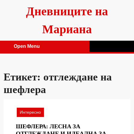
Skip
Дневниците на
to
content
Мариана
Open Menu
Open
Menu
Етикет:
отглеждане на
шефлера
Интересно
ШЕФЛЕРА: ЛЕСНА ЗА
ОТГЛЕЖДАНЕ И ИДЕАЛНА ЗА