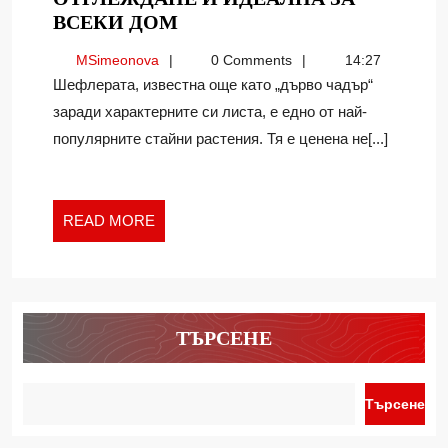
ШЕФЛЕРА:
ВСЕКИ ДОМ
ЛЕСНА
MSimeonova
MSimeonova
0 Comments
14:27
ЗА
Шефлерата, известна още като „дърво чадър“
ОТГЛЕЖДАНЕ
заради характерните си листа, е едно от най-
И
популярните стайни растения. Тя е ценена не[...]
ИДЕАЛНА
ЗА
ВСЕКИ
ДОМ
READ
READ MORE
MORE
ТЪРСЕНЕ
Търсене