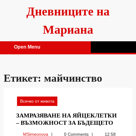
Skip
Дневниците на
to
content
Мариана
Open Menu
Open
Menu
Етикет:
майчинство
Всичко от живота
ЗАМРАЗЯВАНЕ НА ЯЙЦЕКЛЕТКИ
ЗАМРА
– ВЪЗМОЖНОСТ ЗА БЪДЕЩЕТО
НА
MSimeonova
MSimeonova
0 Comments
12:58