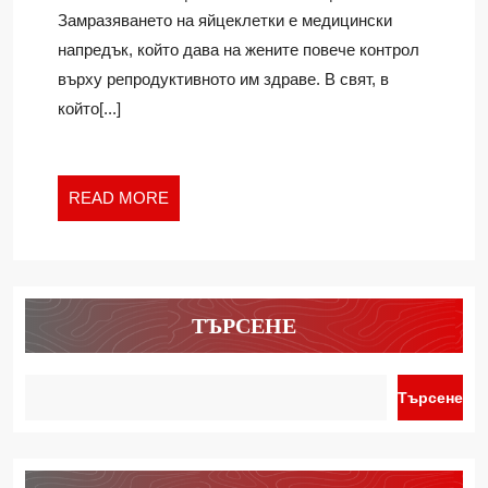
ЯЙЦЕК
Замразяването на яйцеклетки е медицински
–
напредък, който дава на жените повече контрол
ВЪЗМО
върху репродуктивното им здраве. В свят, в
ЗА
БЪДЕЩ
който[...]
READ
READ MORE
MORE
ТЪРСЕНЕ
Търсене