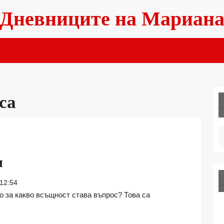
Дневниците на Мариан
са
НАПРАВИ
И
СИ
12:54
САМ:
СКРЪНЧИ