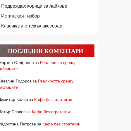
Подреждах корици за лайкове
Истинският избор
Класиката е тежък аксесоар
ПОСЛЕДНИ КОМЕНТАРИ
Мартин Стефанов
за
Реалността срещу
таблиците
Светлин Тодоров
за
Реалността срещу
таблиците
Димитър Колев
за
Кафе без стратегии
Петър Славов
за
Кафе без стратегии
Радостина Петрова
за
Кафе без стратегии