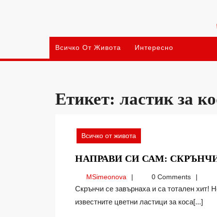
Skip
to
content
Всичко От Живота
Интересно
Етикет:
ластик за ко
Всичко от живота
НАПРАВИ СИ САМ: СКРЪНЧ
MSimeonova
MSimeonova
0 Comments
Скрънчи се завърнаха и са тотален хит! Но за какво всъщност става въпрос? Това са
известните цветни ластици за коса[...]