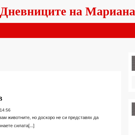
Дневниците на Мариан
МЪРКАЩА
В
ЛЕЧЕБНА
14:56
ЛЮБОВ
аете силата[...]