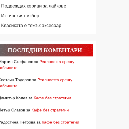
Подреждах корици за лайкове
Истинският избор
Класиката е тежък аксесоар
ПОСЛЕДНИ КОМЕНТАРИ
Мартин Стефанов
за
Реалността срещу
таблиците
Светлин Тодоров
за
Реалността срещу
таблиците
Димитър Колев
за
Кафе без стратегии
Петър Славов
за
Кафе без стратегии
Радостина Петрова
за
Кафе без стратегии