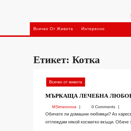
Skip
to
content
Всичко От Живота
Интересно
Етикет:
Котка
Всичко от живота
МЪРКАЩА ЛЕЧЕБНА ЛЮБО
MSimeonova
MSimeonova
0 Comments
Обичате ли домашни любимци? Аз харесвам животните, но доскоро не си представях да
отглеждам някой косматко вкъщи. Обаче зн