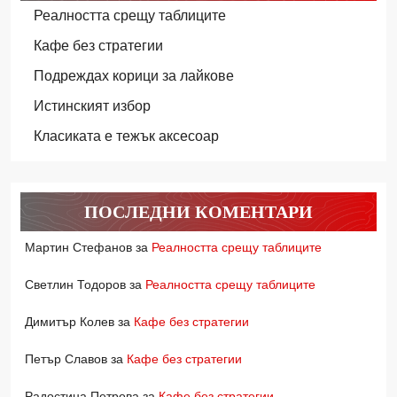
Реалността срещу таблиците
Кафе без стратегии
Подреждах корици за лайкове
Истинският избор
Класиката е тежък аксесоар
ПОСЛЕДНИ КОМЕНТАРИ
Мартин Стефанов
за
Реалността срещу таблиците
Светлин Тодоров
за
Реалността срещу таблиците
Димитър Колев
за
Кафе без стратегии
Петър Славов
за
Кафе без стратегии
Радостина Петрова
за
Кафе без стратегии