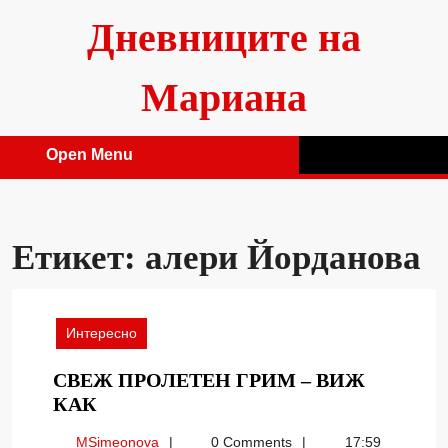
Skip
Дневниците на
to
content
Мариана
Open Menu
Open
Menu
Етикет:
алери Йорданова
Интересно
СВЕЖ ПРОЛЕТЕН ГРИМ – ВИЖ
СВЕЖ
КАК
ПРОЛЕТЕН
MSimeonova
MSimeonova
0 Comments
17:59