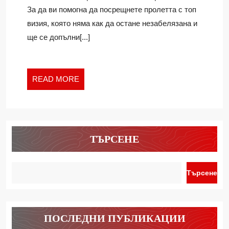
ГРИМ
За да ви помогна да посрещнете пролетта с топ
–
визия, която няма как да остане незабелязана и
ВИЖ
ще се допълни[...]
КАК
READ
READ MORE
MORE
ТЪРСЕНЕ
Търсене
ПОСЛЕДНИ ПУБЛИКАЦИИ