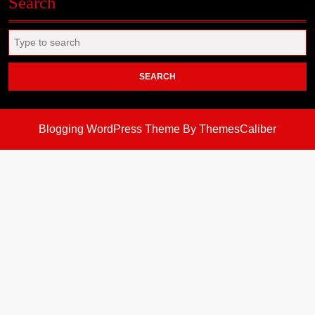
Search
Search
for:
Blogging WordPress Theme
By ThemesCaliber