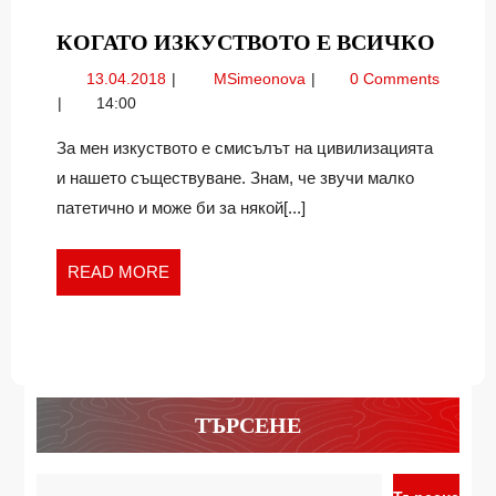
КОГА
КОГАТО ИЗКУСТВОТО Е ВСИЧКО
ИЗК
13.04.2018
Когато
13.04.2018
MSimeonova
0 Comments
Е
изкуството
14:00
ВСИ
е
всичко
За мен изкуството е смисълът на цивилизацията
и нашето съществуване. Знам, че звучи малко
патетично и може би за някой[...]
READ
READ MORE
MORE
ТЪРСЕНЕ