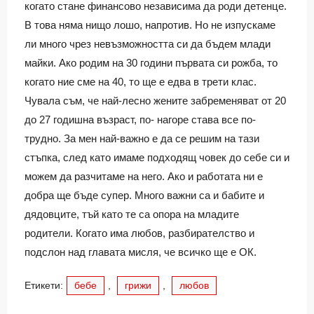
когато стане финансово независима да роди детенце.
В това няма нищо лошо, напротив. Но не изпускаме
ли много чрез невъзможността си да бъдем млади
майки. Ако родим на 30 години първата си рожба, то
когато ние сме на 40, то ще е едва в трети клас.
Чувала съм, че най-лесно жените забременяват от 20
до 27 годишна възраст, по- нагоре става все по-
трудно. За мен най-важно е да се решим на тази
стъпка, след като имаме подходящ човек до себе си и
можем да разчитаме на него. Ако и работата ни е
добра ще бъде супер. Много важни са и бабите и
дядовците, тъй като те са опора на младите
родители. Когато има любов, разбирателство и
подслон над главата мисля, че всичко ще е ОК.
Етикети:
бебе
,
грижи
,
любов