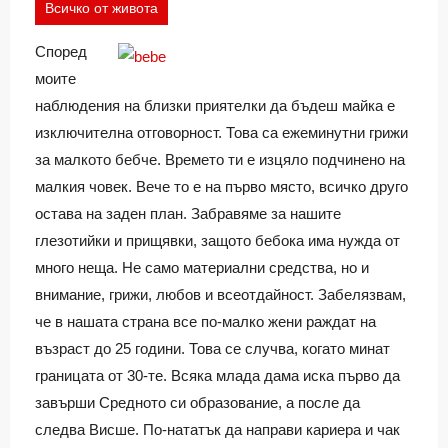
Всичко от живота
Според
моите
наблюдения на близки приятелки да бъдеш майка е
изключителна отговорност. Това са ежеминутни грижи
за малкото бебче. Времето ти е изцяло подчинено на
малкия човек. Вече то е на първо място, всичко друго
остава на заден план. Забравяме за нашите
глезотийки и прищявки, защото бебока има нужда от
много неща. Не само материални средства, но и
внимание, грижи, любов и всеотдайност. Забелязвам,
че в нашата страна все по-малко жени раждат на
възраст до 25 години. Това се случва, когато минат
границата от 30-те. Всяка млада дама иска първо да
завърши Средното си образование, а после да
следва Висше. По-нататък да направи кариера и чак