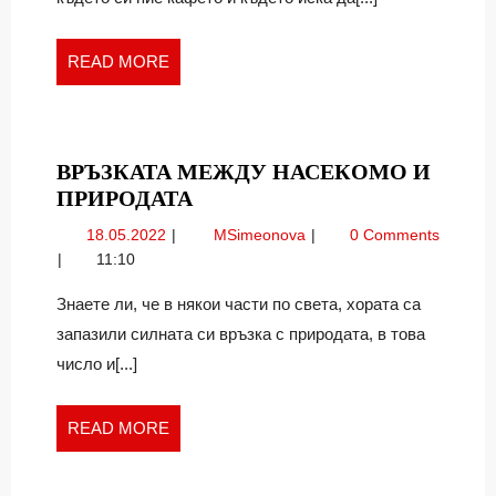
уреди
READ
READ MORE
MORE
ВРЪЗКАТА МЕЖДУ НАСЕКОМО И
ВРЪЗКАТА
ПРИРОДАТА
МЕЖДУ
18.05.2022
Връзката
18.05.2022
MSimeonova
0 Comments
НАСЕКОМО
между
11:10
И
Насекомо
ПРИРОДАТА
и
Знаете ли, че в някои части по света, хората са
природата
запазили силната си връзка с природата, в това
число и[...]
READ
READ MORE
MORE