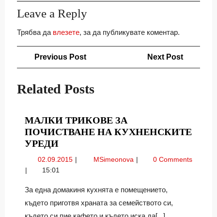
Leave a Reply
Трябва да
влезете
, за да публикувате коментар.
Навигация
Previous
Next
Previous Post
Next Post
Post
Post
Related Posts
МАЛКИ ТРИКОВЕ ЗА
ПОЧИСТВАНЕ НА КУХНЕНСКИТЕ
МАЛКИ
УРЕДИ
ТРИКОВЕ
02.09.2015
Малки
02.09.2015
MSimeonova
0 Comments
ЗА
трикове
15:01
ПОЧИСТВАНЕ
за
НА
почистване
За една домакиня кухнята е помещението,
на
КУХНЕНСКИТЕ
където приготвя храната за семейството си,
кухненските
УРЕДИ
където си пие кафето и където иска да[...]