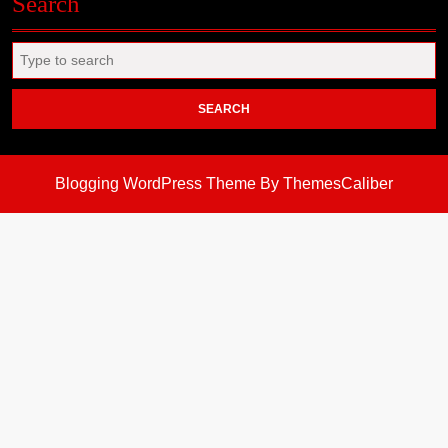
Search
Search
for:
Blogging WordPress Theme
By ThemesCaliber