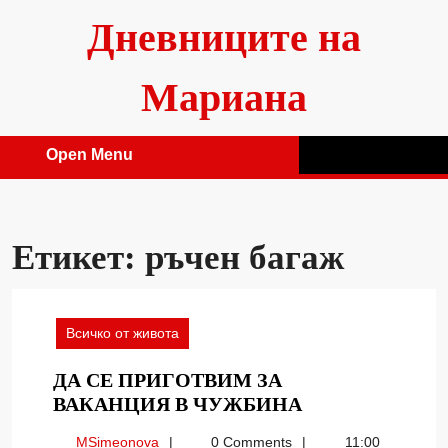
Skip
Дневниците на
to
content
Мариана
Open Menu
Open
Menu
Етикет:
ръчен багаж
Всичко от живота
ДА СЕ ПРИГОТВИМ ЗА
ДА
ВАКАНЦИЯ В ЧУЖБИНА
СЕ
MSimeonova
MSimeonova
0 Comments
11:00