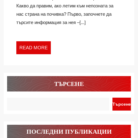
ПРИГОТВИМ
Какво да правим, ако летим към непозната за
ЗА
нас страна на почивка? Първо, започнете да
ВАКАНЦИЯ
търсите информация за нея –[...]
В
ЧУЖБИНА
READ
READ MORE
MORE
ТЪРСЕНЕ
Търсене
ПОСЛЕДНИ ПУБЛИКАЦИИ