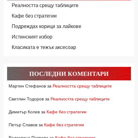
Реалността срещу таблиците
Кафе без стратегии
Подреждах корици за лайкове
Истинският избор
Класиката е тежък аксесоар
ПОСЛЕДНИ КОМЕНТАРИ
Мартин Стефанов
за
Реалността срещу таблиците
Светлин Тодоров
за
Реалността срещу таблиците
Димитър Колев
за
Кафе без стратегии
Петър Славов
за
Кафе без стратегии
Радостина Петрова
за
Кафе без стратегии