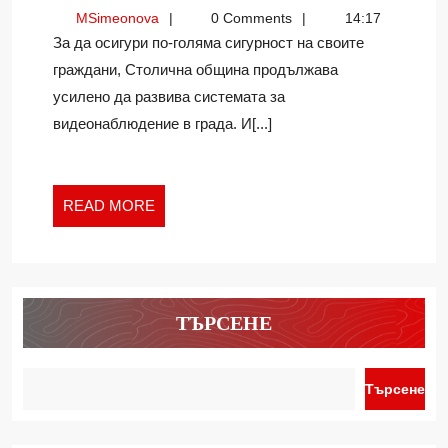
СИГУРНОСТ
MSimeonova
MSimeonova
0 Comments
14:17
И
За да осигури по-голяма сигурност на своите
ОРЛИН
граждани, Столична община продължава
АЛЕКСИЕВ
усилено да развива системата за
видеонаблюдение в града. И[...]
READ
READ MORE
MORE
ТЪРСЕНЕ
Търсене