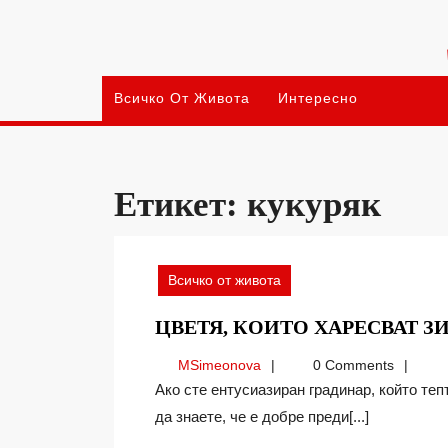
Skip
to
content
Всичко От Живота
Интересно
Етикет:
кукуряк
Всичко от живота
ЦВЕТЯ, КОИТО ХАРЕСВАТ З
MSimeonova
MSimeonova
0 Comments
Ако сте ентусиазиран градинар, който тепърва поема по пътя на отглеждане на цветя, трябва
да знаете, че е добре преди[...]