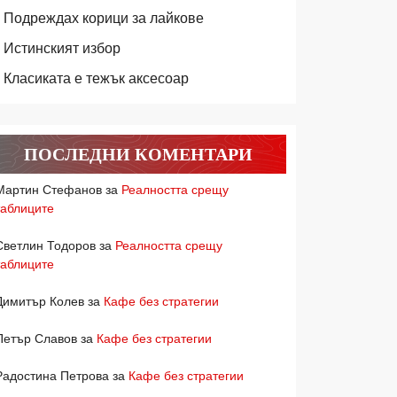
Подреждах корици за лайкове
Истинският избор
Класиката е тежък аксесоар
ПОСЛЕДНИ КОМЕНТАРИ
Мартин Стефанов
за
Реалността срещу
таблиците
Светлин Тодоров
за
Реалността срещу
таблиците
Димитър Колев
за
Кафе без стратегии
Петър Славов
за
Кафе без стратегии
Радостина Петрова
за
Кафе без стратегии