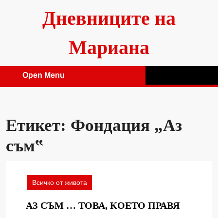
Skip
Дневниците на
to
content
Мариана
Open Menu
Open
Menu
Етикет:
Фондация „Аз
съм‟
Всичко от живота
АЗ
АЗ СЪМ … ТОВА, КОЕТО ПРАВЯ
СЪМ