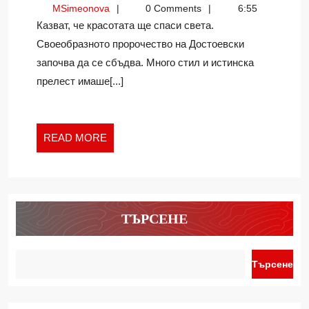
MSimeonova
MSimeonova
0 Comments
6:55
…
Казват, че красотата ще спаси света.
ТОВА,
Своеобразното пророчество на Достоевски
КОЕТО
започва да се сбъдва. Много стил и истинска
ПРАВЯ
прелест имаше[...]
READ
READ MORE
MORE
ТЪРСЕНЕ
Търсене