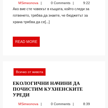
MSimeonova
MSimeonova
0 Comments
9:22
ПЕСТИ
Ако вие сте човекът в къщата, който следи за
В
готвенето, трябва да знаете, че бюджетът за
КУХНЯТ
храна трябва да се[...]
READ
READ MORE
MORE
Всичко от живота
ЕКОЛОГИЧНИ НАЧИНИ ДА
ПОЧИСТИМ КУХНЕНСКИТЕ
ЕКОЛОГИЧНИ
УРЕДИ
НАЧИНИ
MSimeonova
MSimeonova
0 Comments
8:39
ДА