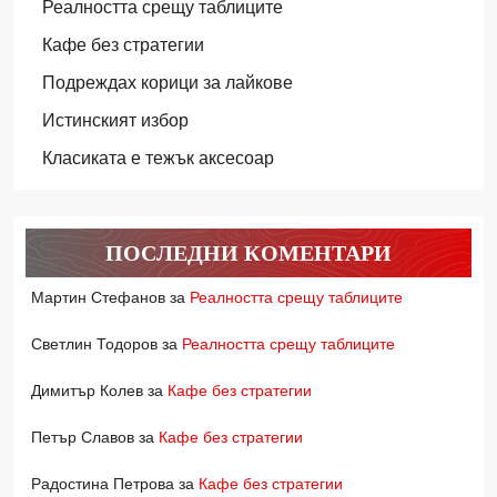
Реалността срещу таблиците
Кафе без стратегии
Подреждах корици за лайкове
Истинският избор
Класиката е тежък аксесоар
ПОСЛЕДНИ КОМЕНТАРИ
Мартин Стефанов
за
Реалността срещу таблиците
Светлин Тодоров
за
Реалността срещу таблиците
Димитър Колев
за
Кафе без стратегии
Петър Славов
за
Кафе без стратегии
Радостина Петрова
за
Кафе без стратегии