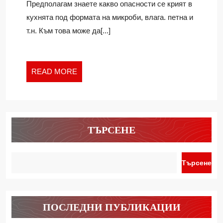
Предполагам знаете какво опасности се крият в
ПОЧИСТИМ
кухнята под формата на микроби, влага. петна и
КУХНЕНСКИТЕ
т.н. Към това може да[...]
УРЕДИ
READ
READ MORE
MORE
ТЪРСЕНЕ
Търсене
ПОСЛЕДНИ ПУБЛИКАЦИИ