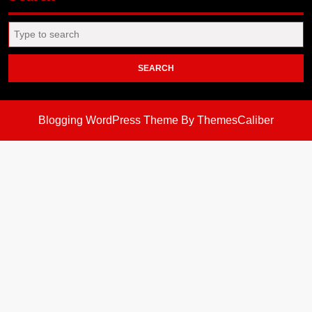
Search
for:
Blogging WordPress Theme
By ThemesCaliber