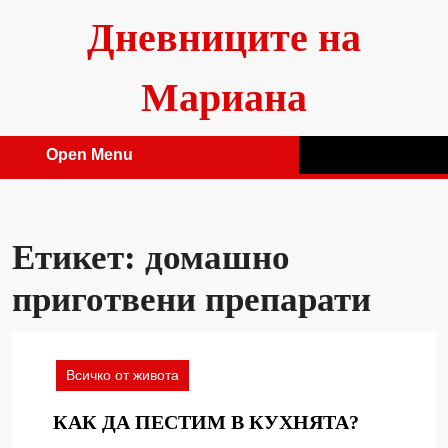
Skip
Дневниците на
to
content
Мариана
Open Menu
Open
Menu
Етикет:
домашно
приготвени препарати
Всичко от живота
КАК
КАК ДА ПЕСТИМ В КУХНЯТА?
ДА