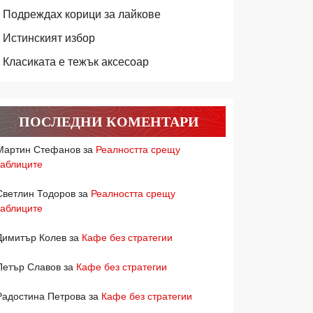
Подреждах корици за лайкове
Истинският избор
Класиката е тежък аксесоар
ПОСЛЕДНИ КОМЕНТАРИ
Мартин Стефанов
за
Реалността срещу
таблиците
Светлин Тодоров
за
Реалността срещу
таблиците
Димитър Колев
за
Кафе без стратегии
Петър Славов
за
Кафе без стратегии
Радостина Петрова
за
Кафе без стратегии