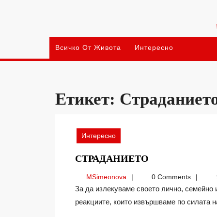
Skip
to
content
Всичко От Живота
Интересно
Етикет:
Страданиет
Интересно
СТРАДАНИЕТ
СТРАДАНИЕТО
MSimeonova
MSimeonova
0 Comments
За да излекуваме своето лично, семейно и обществено страдание, трябва да разпознаем
реакциите, които извършваме по силата на 