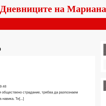
Дневниците на Мариан
о
О
9:48
навика. Те[...]