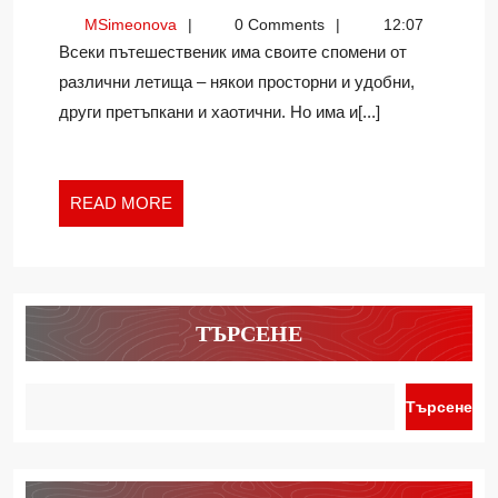
ПРЕДИЗВИКАТЕЛНИТ
MSimeonova
MSimeonova
0 Comments
12:07
ЛЕТИЩА
Всеки пътешественик има своите спомени от
В
различни летища – някои просторни и удобни,
СВЕТА
други претъпкани и хаотични. Но има и[...]
–
КЪДЕТО
КАЦАНЕТО
Е
READ
READ MORE
ИСТИНСКО
MORE
ПРИКЛЮЧЕНИЕ
ТЪРСЕНЕ
Търсене