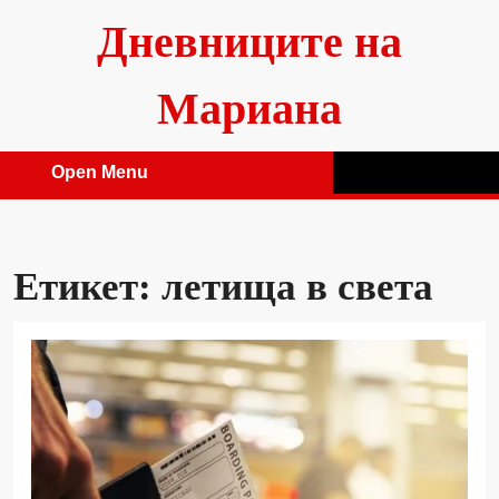
Skip
Дневниците на
to
content
Мариана
Open Menu
Open
Menu
Етикет:
летища в света