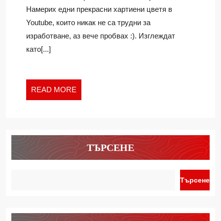
КЪДРАВО
Намерих едни прекрасни хартиени цветя в
ХАРТИЕНО
Youtube, които никак не са трудни за
ЦВЕТЕ
изработване, аз вече пробвах :). Изглеждат
като[...]
READ
READ MORE
MORE
ТЪРСЕНЕ
Търсене