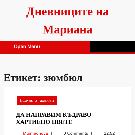
Skip
Дневниците на
to
content
Мариана
Open Menu
Open
Menu
Етикет:
зюмбюл
Всичко от живота
ДА НАПРАВИМ КЪДРАВО
ДА
ХАРТИЕНО ЦВЕТЕ
НАПРАВИМ
MSimeonova
MSimeonova
0 Comments
12:52