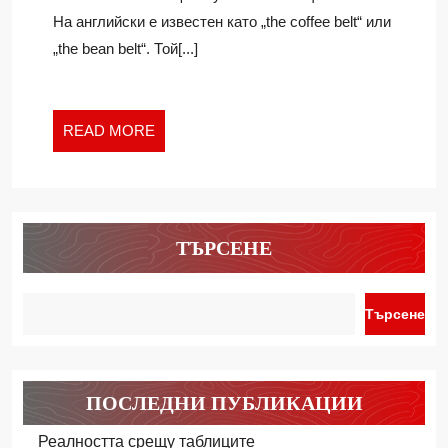
ПОЯС?
На английски е известен като „the coffee belt“ или
„the bean belt“. Той[...]
READ
READ MORE
MORE
ТЪРСЕНЕ
Търсене
ПОСЛЕДНИ ПУБЛИКАЦИИ
Реалността срещу таблиците