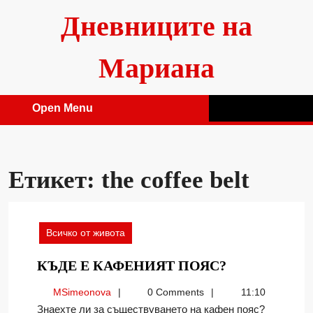
Skip
Дневниците на
to
content
Мариана
Open Menu
Open
Menu
Етикет:
the coffee belt
Всичко от живота
КЪДЕ
КЪДЕ Е КАФЕНИЯТ ПОЯС?
Е
MSimeonova
MSimeonova
0 Comments
11:10
КАФЕНИЯТ
Знаехте ли за съществуването на кафен пояс?