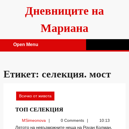
Skip
Дневниците на
to
content
Мариана
Open Menu
Open
Menu
Етикет:
селекция. мост
Всичко от живота
ТОП
ТОП СЕЛЕКЦИЯ
СЕЛЕКЦИЯ
MSimeonova
MSimeonova
0 Comments
10:13
Лятото на невъзможните неща на Роуан Колман.