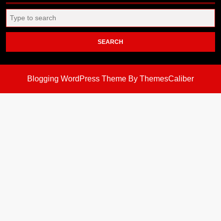
Search
for:
Blogging WordPress Theme
By ThemesCaliber