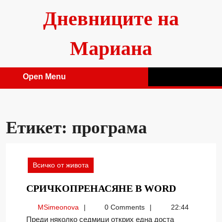
Skip
Дневниците на
to
content
Мариана
Open Menu
Open
Menu
Етикет:
програма
Всичко от живота
СРИЧКО
СРИЧКОПРЕНАСЯНЕ В WORD
В
MSimeonova
MSimeonova
0 Comments
22:44
WORD
Преди няколко седмици открих една доста