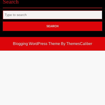
Search
Search
for:
Blogging WordPress Theme
By ThemesCaliber