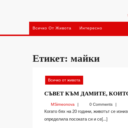
Skip
to
content
Всичко От Живота
Интересно
Етикет:
майки
Всичко от живота
СЪВЕТ КЪМ ДАМИТЕ, КОИТО
MSimeonova
MSimeonova
0 Comments
Когато бях на 20 години, животът се изнизваше пред мен безгрижно, все още не бях
определила посоката си и се[...]