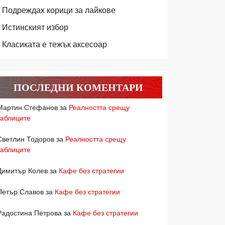
Подреждах корици за лайкове
Истинският избор
Класиката е тежък аксесоар
ПОСЛЕДНИ КОМЕНТАРИ
Мартин Стефанов
за
Реалността срещу
таблиците
Светлин Тодоров
за
Реалността срещу
таблиците
Димитър Колев
за
Кафе без стратегии
Петър Славов
за
Кафе без стратегии
Радостина Петрова
за
Кафе без стратегии